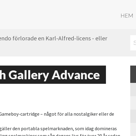
HEM
do förlorade en Karl-Alfred-licens - eller
 Gallery Advance
meboy-cartridge – något för alla nostalgiker eller de
t gäller den portabla spelmarknaden, som idag domineras
ing spelmaskiner som såg dagens ljus för över 20 år sedan