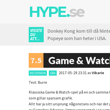
HYPE.
se
VISSTE
Donkey Kong kom till då Ninten
DU
Popeye som han heter i USA.
ATT...
Game & Watch
7.5
2017-05-29 23:31
av
Vikarie
RECENSION
GBA
Text: Burre
Klassiska Game & Watch-spel på en och samma Ga
som gillar sparsam grafik.
Allt har ju sitt ursprung någonstans och när de
av Gameboy Advance, ligger ursprunget i en saml