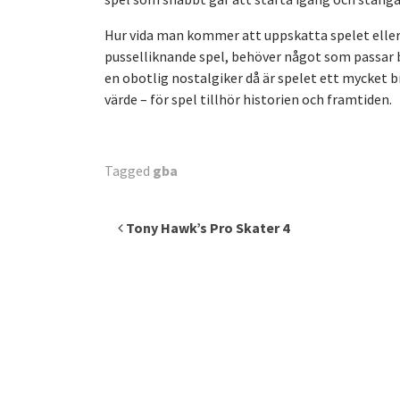
Hur vida man kommer att uppskatta spelet eller e
pusselliknande spel, behöver något som passar b
en obotlig nostalgiker då är spelet ett mycket br
värde – för spel tillhör historien och framtiden.
Tagged
gba
Inläggsnavigering
Tony Hawk’s Pro Skater 4