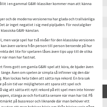
hållit i en gammal G&W-klassiker kommer man att känna
er och de moderna versionerna har glada och trallvänliga
et är inget negativt i sig med pipljuden. För nostalgiker
n klassiska G&W-känslan.
el, men varje spel har två nivåer för den klassiska versionen
 kan även variera från person till person beroende på hur
enkla det lite för spelaren låses även tips upp till de olika
r när man har fastnat.
det finns gott om gamla G&W-spel att köra, de bjuder även
länge. Även om spelen är simpla så infinner sig den där
g. Man lockas hela tiden att sätta nya rekord. En bra sak
 på sin tid var möjligheten att spara sitt spel och
på väg att sätta ett nytt rekord på ett spel men inte hinner
ppen, stänga av och fortsätta senare när man har tid. På
g utmärkt på bussresor och liknande där man behöver ett
 av utan att man behöver börja om ifrån början varje gång.