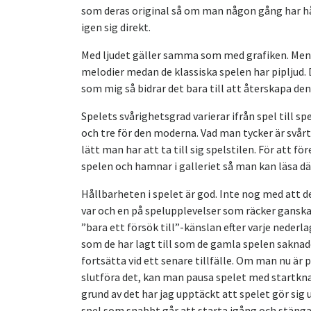
som deras original så om man någon gång har 
igen sig direkt.
Med ljudet gäller samma som med grafiken. Meny
melodier medan de klassiska spelen har pipljud. D
som mig så bidrar det bara till att återskapa de
Spelets svårighetsgrad varierar ifrån spel till sp
och tre för den moderna. Vad man tycker är svårt
lätt man har att ta till sig spelstilen. För att för
spelen och hamnar i galleriet så man kan läsa dä
Hållbarheten i spelet är god. Inte nog med att 
var och en på spelupplevelser som räcker ganska 
”bara ett försök till”-känslan efter varje nederla
som de har lagt till som de gamla spelen saknade
fortsätta vid ett senare tillfälle. Om man nu är 
slutföra det, kan man pausa spelet med startkna
grund av det har jag upptäckt att spelet gör si
spel som snabbt går att starta igång och stänga