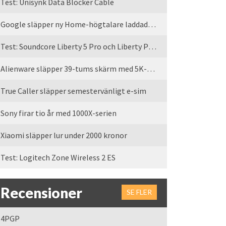
Test: Unisynk Data Blocker Cable
Google släpper ny Home-högtalare laddad med Gemini
Test: Soundcore Liberty 5 Pro och Liberty Pro Max
Alienware släpper 39-tums skärm med 5K-upplösning
True Caller släpper semestervänligt e-sim
Sony firar tio år med 1000X-serien
Xiaomi släpper lur under 2000 kronor
Test: Logitech Zone Wireless 2 ES
Recensioner
SE FLER
4PGP