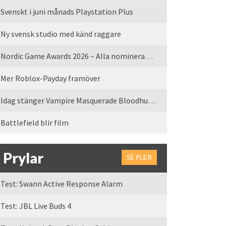
Svenskt i juni månads Playstation Plus
Ny svensk studio med känd raggare
Nordic Game Awards 2026 – Alla nominerade spel
Mer Roblox-Payday framöver
Idag stänger Vampire Masquerade Bloodhunt servrarna
Battlefield blir film
Prylar
SE FLER
Test: Swann Active Response Alarm
Test: JBL Live Buds 4