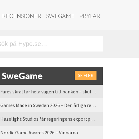
RECENSIONER
SWEGAME
PRYLAR
SweGame
SE FLER
Fares skrattar hela vägen till banken – skulle vi tro
Games Made in Sweden 2026 – Den årliga rean är tillbaka
Hazelight Studios får regeringens exportpris 2025
Nordic Game Awards 2026 – Vinnarna