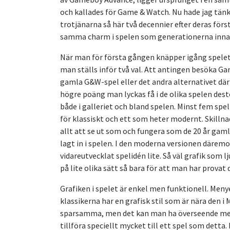
och kallades för Game & Watch. Nu hade jag tänkt
trotjänarna så här två decennier efter deras fö
samma charm i spelen som generationerna inna
När man för första gången knäpper igång spelet
man ställs inför två val. Att antingen besöka G
gamla G&W-spel eller det andra alternativet där 
högre poäng man lyckas få i de olika spelen dest
både i galleriet och bland spelen. Minst fem spel
för klassiskt och ett som heter modernt. Skillna
allt att se ut som och fungera som de 20 år gaml
lagt in i spelen. I den moderna versionen därem
vidareutvecklat spelidén lite. Så väl grafik som 
på lite olika sätt så bara för att man har provat
Grafiken i spelet är enkel men funktionell. Men
klassikerna har en grafisk stil som är nära den 
sparsamma, men det kan man ha överseende med 
tillföra speciellt mycket till ett spel som detta