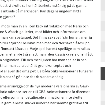
 att vi skulle se hur hållbarheten står sig på de gamla
rsta inträde på marknaden. Kan dagens ungdom hitta
n gjorde?
 möts man av en liten käck introduktion med Mario och
ame & Watch-galleriet, med bilder och information om
man kan spela spel. Det finns sex spel från början, men ju
o fler stjärnor belönas man med och fler saker låses upp,
 finns att låsa upp. Varje spel har ett spelläge som kallas
den mellan de två är att man i den klassiska versionen fått
a originalen. Till och med ljuden har man spelat in och
ot har man bara behållit grundkonceptet och
ljud är även det omgjort. De båda olika versionerna fungerar
 den ena så gör inte det den andra onödig.
yerna är snygga och de nya moderna versionerna av G&W-
i Mario Advance-serien till GBA. Animationerna är däremot
eftersom mer detaljerade animationer inte skulle
. De gamla klassiska versionerna har samma grafiska stil