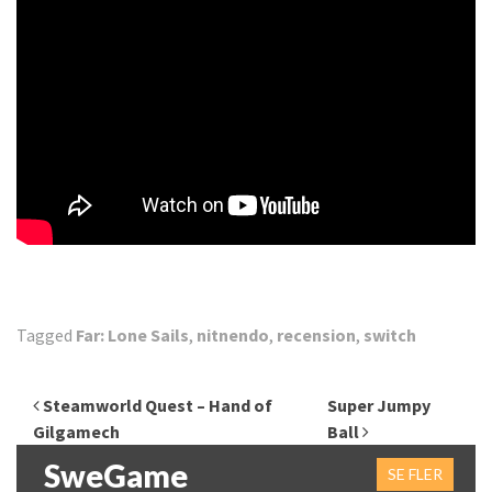
Tagged
Far: Lone Sails
,
nitnendo
,
recension
,
switch
Inläggsnavigering
Steamworld Quest – Hand of
Super Jumpy
Gilgamech
Ball
SweGame
SE FLER