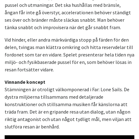
pussel och utmaningar. Det ska hushållas med bränsle,
ångan får inte gå överstyr, accelerationen behöver ständigt
ses över och bränder måste släckas snabbt. Man behöver
tänka snabbt och improvisera när det går snabbt fram.
Vid hinder, eller andra märkvärdiga stopp på färden för den
delen, tvingas man klättra omkring och hitta reservdelar till
fordonet som tar en vidare. Spelet presenterar hela tiden nya
miljö- och fysikbaserade pussel för en, som behöver lösas in
resan fortsätter vidare.
Vinnande koncept
Stämningen är otroligt välkomponerad i Far: Lone Sails. De
dystra miljöerna tillsammans med detaljerade
konstruktioner och stillsamma musiken får känslorna att
träda fram. Det är en gripande resa utan dialog, utan någon
riktig antagonist och utan något tydligt mål, men viljan att
slutföra resan är benhård.