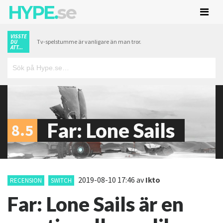
HYPE.
se
VISSTE
Tv-spelstumme är vanligare än man tror.
DU
ATT...
Far: Lone Sails
8.5
2019-08-10 17:46
av
Ikto
RECENSION
SWITCH
Far: Lone Sails är en