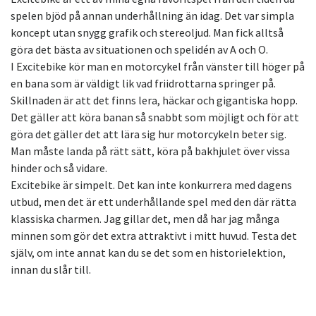
spelen bjöd på annan underhållning än idag. Det var simpla
koncept utan snygg grafik och stereoljud. Man fick alltså
göra det bästa av situationen och spelidén av A och O.
I Excitebike kör man en motorcykel från vänster till höger på
en bana som är väldigt lik vad friidrottarna springer på.
Skillnaden är att det finns lera, häckar och gigantiska hopp.
Det gäller att köra banan så snabbt som möjligt och för att
göra det gäller det att lära sig hur motorcykeln beter sig.
Man måste landa på rätt sätt, köra på bakhjulet över vissa
hinder och så vidare.
Excitebike är simpelt. Det kan inte konkurrera med dagens
utbud, men det är ett underhållande spel med den där rätta
klassiska charmen. Jag gillar det, men då har jag många
minnen som gör det extra attraktivt i mitt huvud. Testa det
själv, om inte annat kan du se det som en historielektion,
innan du slår till.