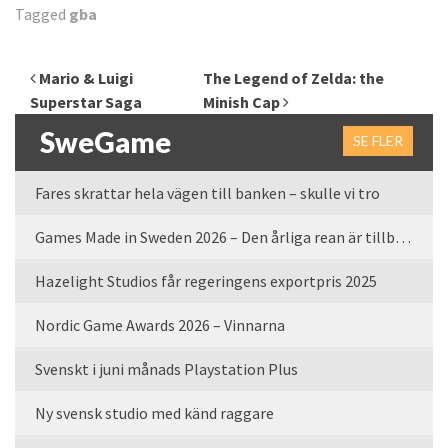
Tagged
gba
Inläggsnavigering
Mario & Luigi
The Legend of Zelda: the
Superstar Saga
Minish Cap
SweGame
SE FLER
Fares skrattar hela vägen till banken – skulle vi tro
Games Made in Sweden 2026 – Den årliga rean är tillbaka
Hazelight Studios får regeringens exportpris 2025
Nordic Game Awards 2026 – Vinnarna
Svenskt i juni månads Playstation Plus
Ny svensk studio med känd raggare