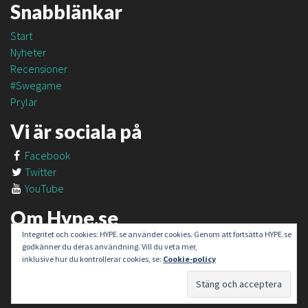
Snabblänkar
Start
Nyheter
Recensioner
#Swegame
Prylar
Vi är sociala på
Facebook
Twitter
YouTube
Om Hype.se
Integritet och cookies: HYPE.se använder cookies. Genom att fortsätta HYPE.se
Om oss
godkänner du deras användning. Vill du veta mer,
Om #SweGame
inklusive hur du kontrollerar cookies, se:
Cookie-policy
Kontakt