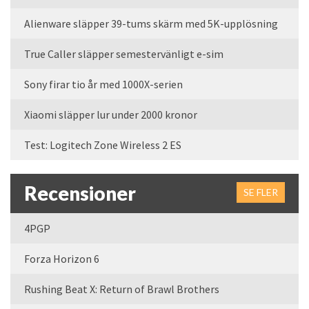
Alienware släpper 39-tums skärm med 5K-upplösning
True Caller släpper semestervänligt e-sim
Sony firar tio år med 1000X-serien
Xiaomi släpper lur under 2000 kronor
Test: Logitech Zone Wireless 2 ES
Recensioner
SE FLER
4PGP
Forza Horizon 6
Rushing Beat X: Return of Brawl Brothers