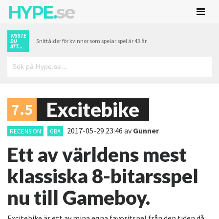
HYPE.
se
VISSTE
Snittålder för kvinnor som spelar spel är 43 år.
DU
ATT...
Excitebike
7.5
2017-05-29 23:46
av
Gunner
RECENSION
GBA
Ett av världens mest
klassiska 8-bitarsspel
nu till Gameboy.
Excitebike är ett av mina egna favoritspel från den tiden då