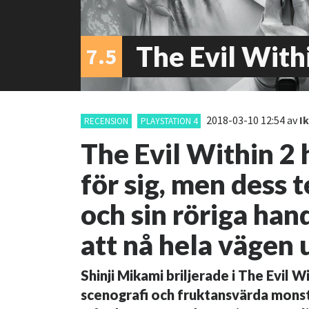
The Evil With
7.5
2018-03-10 12:54
av
I
RECENSION
PLAYSTATION 4
The Evil Within 2 
för sig, men dess 
och sin röriga han
att nå hela vägen u
Shinji Mikami briljerade i The Evil W
scenografi och fruktansvärda monster