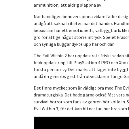
ammunition, att aldrig slappna av.
När handligen behöver spinna vidare faller design
undgå att sakna friheten när det händer. Handlin
Sebastian har ett emotionellt, välbyggt ark. Men
gro för att ge något större intryck. Spelet kra
och synliga buggar dykte upp här och där.
The Evil Within 2 har uppdaterats friskt sedan s
bilduppdatering till PlayStation 4 PRO och Xbox
första person-vy. Det märks att läget inte byggt
ändå en generös gest från utvecklaren Tango G
Det finns mycket som är väldigt bra med The Evil
dramaturgiska. Det hade gärna också fått vara n
survival horror som fans av genren bör kolla in. 
Evil Within 3, för det kan bli nästan hur bra som 