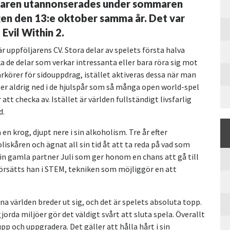
ljaren utannonserades under sommaren
gen den 13:e oktober samma år. Det var
 Evil Within 2.
r uppföljarens CV. Stora delar av spelets första halva
ka de delar som verkar intressanta eller bara röra sig mot
örer för sidouppdrag, istället aktiveras dessa när man
ler aldrig ned i de hjulspår som så många open world-spel
att checka av. Istället är världen fullständigt livsfarlig
d.
 en krog, djupt nere i sin alkoholism. Tre år efter
iskåren och ägnat all sin tid åt att ta reda på vad som
in gamla partner Juli som ger honom en chans att gå till
försätts han i STEM, tekniken som möjliggör en att
 världen breder ut sig, och det är spelets absoluta topp.
orda miljöer gör det väldigt svårt att sluta spela. Överallt
pp och uppgradera. Det gäller att hålla hårt i sin