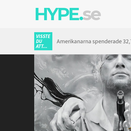
HYPE.
se
VISSTE
Amerikanarna spenderade 32,7 
DU
ATT...