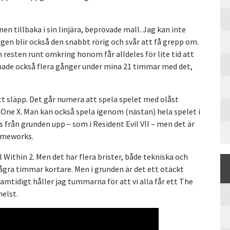
en tillbaka i sin linjära, beprövade mall. Jag kan inte
gen blir också den snabbt rörig och svår att få grepp om.
 resten runt omkring honom får alldeles för lite tid att
schade också flera gånger under mina 21 timmar med det,
itt släpp. Det går numera att spela spelet med olåst
 One X. Man kan också spela igenom (nästan) hela spelet i
s från grunden upp – som i Resident Evil VII – men det är
ameworks.
 Within 2. Men det har flera brister, både tekniska och
ågra timmar kortare. Men i grunden är det ett otäckt
Samtidigt håller jag tummarna för att vi alla får ett The
helst.