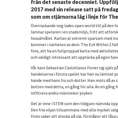
från det senaste decenniet. Uppfö
2017 med sin release satt på freda
som om stjärnorna låg i linje för The
Överraskande nog lades open world till på den hä
lämnar spelaren i en stadsmiljö, fritt att utfors
huvudmålet. Kartan är extremt sparsam med mark
kommer i närheten av dem. The Evil Within 2 fal
före, att ha en fullproppad karta med aktiviteter 
och väldigt intressant att upptäcka på egen han
Vår käre Sebastian Castellanos finner sig själv på
händelserna i första spelet har han nu lämnat pol
hände med hans fru och dotter. Han möts då av s
botten med detta, en gång för alla. Än en gång 
infiltrera andra människor psyken.
Det är inne i STEM som den tidigare nämnda öppna
Den fria viljan tillsammans med alla mycket välgj
finns saker att plocka på sig, förmågor att låsa u