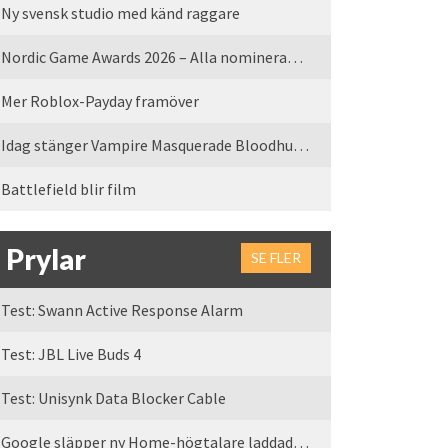
Ny svensk studio med känd raggare
Nordic Game Awards 2026 – Alla nominerade spel
Mer Roblox-Payday framöver
Idag stänger Vampire Masquerade Bloodhunt servrarna
Battlefield blir film
Prylar
SE FLER
Test: Swann Active Response Alarm
Test: JBL Live Buds 4
Test: Unisynk Data Blocker Cable
Google släpper ny Home-högtalare laddad med Gemini