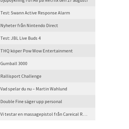
Djupdykning i GTA6 på Netflix den 27 augusti
Test: Swann Active Response Alarm
Nyheter från Nintendo Direct
Test: JBL Live Buds 4
THQ köper Pow Wow Entertainment
Gumball 3000
Rallisport Challenge
Vad spelar du nu – Martin Wahlund
Double Fine säger upp personal
Vi testar en massagepistol från Careical Recovery