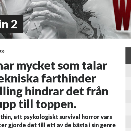
in 2
kto
har mycket som talar
tekniska farthinder
dling hindrar det från
pp till toppen.
ithin, ett psykologiskt survival horror vars
 gjorde det till ett av de bästa i sin genre