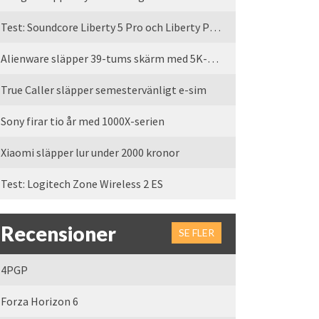
Test: Soundcore Liberty 5 Pro och Liberty Pro Max
Alienware släpper 39-tums skärm med 5K-upplösning
True Caller släpper semestervänligt e-sim
Sony firar tio år med 1000X-serien
Xiaomi släpper lur under 2000 kronor
Test: Logitech Zone Wireless 2 ES
Recensioner
SE FLER
4PGP
Forza Horizon 6