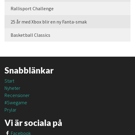
Rallisport Challenge
25 år med Xbox blir en ny Fanta-smak
Basketball Classics
Snabblänkar
Start
Nyheter
Recensioner
#Swegame
Prylar
Vi är sociala på
Facebook