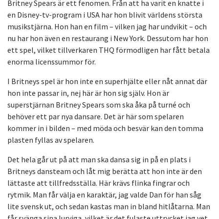
Britney Spears är ett fenomen. Från att ha varit en knatte i
en Disney-tv-program i USA har hon blivit världens största
musikstjärna. Hon han en film – vilken jag har undvikit – och
nu har hon även en restaurang i New York. Dessutom har hon
ett spel, vilket tillverkaren THQ förmodligen har fått betala
enorma licenssummor för.
I Britneys spel är hon inte en superhjälte eller nåt annat där
hon inte passar in, nej här är hon sig själv. Hon är
superstjärnan Britney Spears som ska åka på turné och
behöver ett par nya dansare. Det är här som spelaren
kommer in i bilden – med möda och besvär kan den tomma
plasten fyllas av spelaren.
Det hela går ut på att man ska dansa sig in på en plats i
Britneys dansteam och låt mig berätta att hon inte är den
lättaste att tillfredsställa. Här krävs flinka fingrar och
rytmik. Man får välja en karaktär, jag valde Dan för han såg
lite svensk ut, och sedan kastas man in bland hitlåtarna. Man
får svänga sina lurviga, vilket är det fulaste uttrycket jag vet