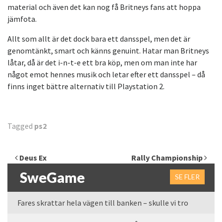
material och även det kan nog få Britneys fans att hoppa
jämfota.
Allt som allt är det dock bara ett dansspel, men det är
genomtänkt, smart och känns genuint. Hatar man Britneys
låtar, då är det i-n-t-e ett bra köp, men om man inte har
något emot hennes musik och letar efter ett dansspel – då
finns inget bättre alternativ till Playstation 2.
Tagged
ps2
Inläggsnavigering
Deus Ex
Rally Championship
SweGame
SE FLER
Fares skrattar hela vägen till banken – skulle vi tro