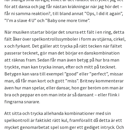
för att dansa och jag får nästan kräkningar när jag hör det –
får ni samma reaktion?, till bland annat ”Ops, I did it again”,
”I’m a slave 4 U” och ”Baby one more time”.
När musiken startar börjar det snurra ett fält i en ring, detta
fält åker över spelkontrollssymboler i form av stjärna, cirkel,
x och fyrkant. Det gäller att trycka på rätt tecken när fältet
passerar tecknet, gör man det börjar en danskombination
att räknas fram. Sedan får man även betyg på hur bra man
tryckte, man kan trycka innan, efter och mitt på tecknet.
Betygen kan vara till exempel ”good” eller ”perfect”, missar
man, då får man kort och gott ”miss”. Britney kommenterar
även hur man spelar, eller dansar, hon ger beröm om man är
bra och peppar en om man inte är så dansant – eller flink i
fingrarna snarare.
Att sitta och trycka allehanda kombinationer med sin
spelkontroll är faktiskt rätt kul, framförallt då detta är ett
mycket genomarbetat spel som ger ett gediget intryck. Och