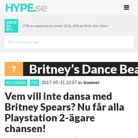
HYPE.
se
VISSTE
27% av spelarna är under 18 år, 26% är 50 år eller äldre.
DU
ATT...
Britney’s Dance Be
7
2017-05-31 22:07
av
Gunner
RECENSION
PS2
Vem vill inte dansa med
Britney Spears? Nu får alla
Playstation 2-ägare
chansen!