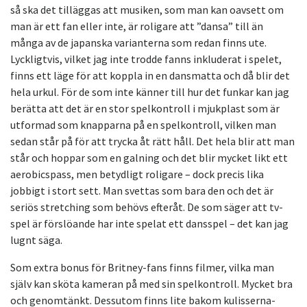
så ska det tilläggas att musiken, som man kan oavsett om
man är ett fan eller inte, är roligare att ”dansa” till än
många av de japanska varianterna som redan finns ute.
Lyckligtvis, vilket jag inte trodde fanns inkluderat i spelet,
finns ett läge för att koppla in en dansmatta och då blir det
hela urkul. För de som inte känner till hur det funkar kan jag
berätta att det är en stor spelkontroll i mjukplast som är
utformad som knapparna på en spelkontroll, vilken man
sedan står på för att trycka åt rätt håll. Det hela blir att man
står och hoppar som en galning och det blir mycket likt ett
aerobicspass, men betydligt roligare – dock precis lika
jobbigt i stort sett. Man svettas som bara den och det är
seriös stretching som behövs efteråt. De som säger att tv-
spel är förslöande har inte spelat ett dansspel – det kan jag
lugnt säga.
Som extra bonus för Britney-fans finns filmer, vilka man
själv kan sköta kameran på med sin spelkontroll. Mycket bra
och genomtänkt. Dessutom finns lite bakom kulisserna-