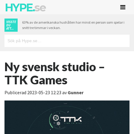
HYPE.
se
VISSTE
63% av de amerikanska hushållen har minst en person som spelar i
DU
snitt tre timmar i veckan.
ATT...
Ny svensk studio –
TTK Games
Publicerad
2023-05-23 12:23
av
Gunner