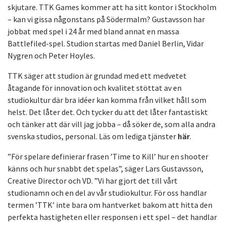
skjutare. TTK Games kommer att ha sitt kontor i Stockholm
– kan vi gissa någonstans på Södermalm? Gustavsson har
jobbat med spel i 24 år med bland annat en massa
Battlefiled-spel. Studion startas med Daniel Berlin, Vidar
Nygren och Peter Hoyles.
TTK säger att studion är grundad med ett medvetet
åtagande för innovation och kvalitet stöttat av en
studiokultur där bra idéer kan komma från vilket håll som
helst. Det låter det. Och tycker du att det låter fantastiskt
och tänker att där vill jag jobba – då söker de, som alla andra
svenska studios, personal. Läs om lediga tjänster
här
.
”För spelare definierar frasen ’Time to Kill’ hur en shooter
känns och hur snabbt det spelas”, säger Lars Gustavsson,
Creative Director och VD. ”Vi har gjort det till vårt
studionamn och en del av vår studiokultur. För oss handlar
termen ’TTK’ inte bara om hantverket bakom att hitta den
perfekta hastigheten eller responsen i ett spel – det handlar