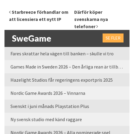
Inläggsnavigering
Starbreeze förhandlar om
Därför köper
att licensiera ett nytt IP
svenskarna nya
telefoner
SweGame
SE FLER
Fares skrattar hela vägen till banken – skulle vi tro
Games Made in Sweden 2026 – Den årliga rean är tillbaka
Hazelight Studios får regeringens exportpris 2025
Nordic Game Awards 2026 – Vinnarna
Svenskt i juni månads Playstation Plus
Ny svensk studio med känd raggare
Nordic Game Awards 2026 – Alla nominerade spel