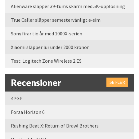
Alienware släpper 39-tums skärm med 5K-upplösning
True Caller släpper semestervänligt e-sim
Sony firar tio år med 1000X-serien
Xiaomi släpper lur under 2000 kronor
Test: Logitech Zone Wireless 2 ES
Recensioner
SE FLER
4PGP
Forza Horizon 6
Rushing Beat X: Return of Brawl Brothers