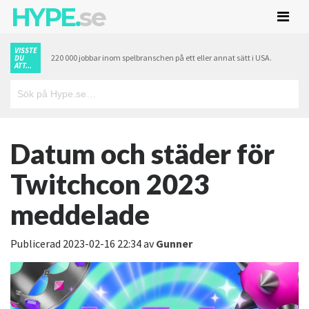
HYPE.
se
VISSTE
220 000 jobbar inom spelbranschen på ett eller annat sätt i USA.
DU
ATT...
Datum och städer för
Twitchcon 2023
meddelade
Publicerad
2023-02-16 22:34
av
Gunner