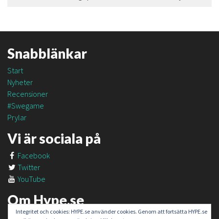
Snabblänkar
Start
Nyheter
Recensioner
#Swegame
Prylar
Vi är sociala på
Facebook
Twitter
YouTube
Om Hype.se
Integritet och cookies: HYPE.se använder cookies. Genom att fortsätta HYPE.se
Om oss