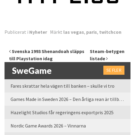
Publicerat i
Nyheter
Märkt
las vegas
,
paris
,
twitchcon
Inläggsnavigering
Svenska 1993 Shenandoah släpps
Steam-betygen
till Playstation idag
listade
SweGame
SE FLER
Fares skrattar hela vägen till banken – skulle vi tro
Games Made in Sweden 2026 – Den årliga rean är tillbaka
Hazelight Studios får regeringens exportpris 2025
Nordic Game Awards 2026 – Vinnarna