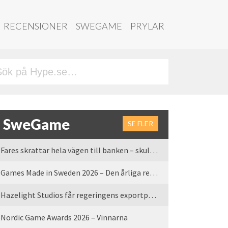
RECENSIONER
SWEGAME
PRYLAR
SweGame
SE FLER
Fares skrattar hela vägen till banken – skulle vi tro
Games Made in Sweden 2026 – Den årliga rean är tillbaka
Hazelight Studios får regeringens exportpris 2025
Nordic Game Awards 2026 – Vinnarna