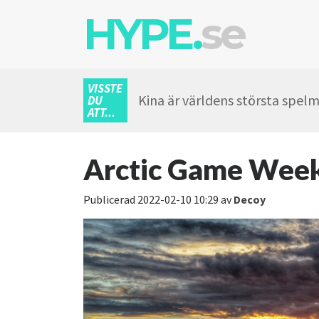
HYPE.
se
VISSTE
Kina är världens största spel
DU
ATT...
Arctic Game Wee
Publicerad
2022-02-10 10:29
av
Decoy