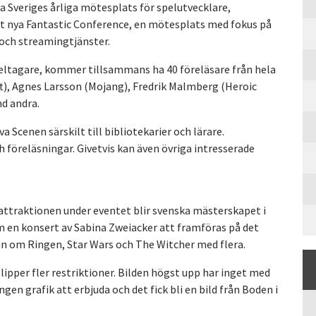
 Sveriges årliga mötesplats för spelutvecklare,
mt nya Fantastic Conference, en mötesplats med fokus på
r och streamingtjänster.
eltagare, kommer tillsammans ha 40 föreläsare från hela
t), Agnes Larsson (Mojang), Fredrik Malmberg (Heroic
nd andra.
 Scenen särskilt till bibliotekarier och lärare.
 föreläsningar. Givetvis kan även övriga intresserade
dattraktionen under eventet blir svenska mästerskapet i
 en konsert av Sabina Zweiacker att framföras på det
n om Ringen, Star Wars och The Witcher med flera.
 slipper fler restriktioner. Bilden högst upp har inget med
n grafik att erbjuda och det fick bli en bild från Boden i