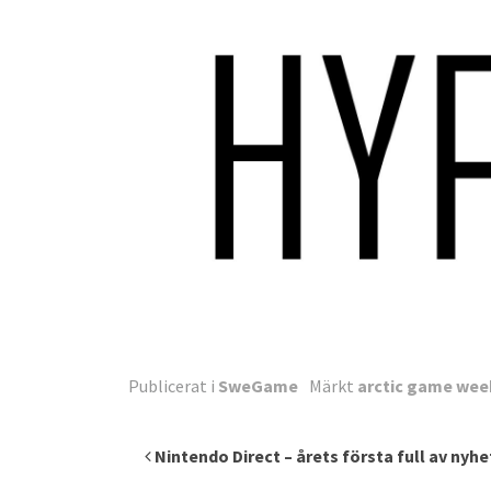
Publicerat i
SweGame
Märkt
arctic game wee
Inläggsnavigering
Nintendo Direct – årets första full av nyhe