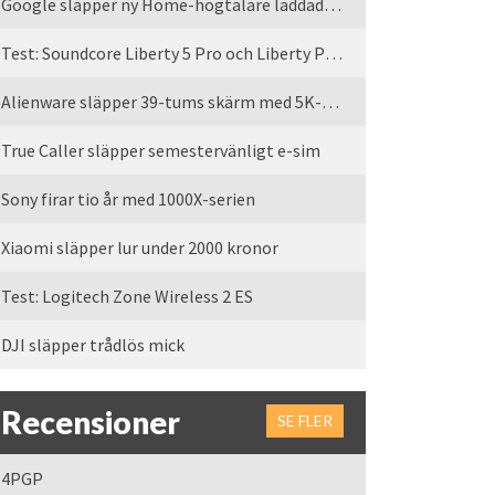
Google släpper ny Home-högtalare laddad med Gemini
Test: Soundcore Liberty 5 Pro och Liberty Pro Max
Alienware släpper 39-tums skärm med 5K-upplösning
True Caller släpper semestervänligt e-sim
Sony firar tio år med 1000X-serien
Xiaomi släpper lur under 2000 kronor
Test: Logitech Zone Wireless 2 ES
DJI släpper trådlös mick
Recensioner
SE FLER
4PGP