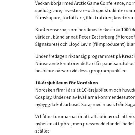
Veckan börjar med Arctic Game Conference, norra
spelutgivare, investerare och spelstudenter sa
filmskapare, författare, illustratörer, kreatöre
Konferenserna, som beräknas locka cirka 1000 d
världen, bland annat Peter Zetterberg (Microsof
Signatures) och Lloyd Levin (filmproducent) bla
Under fredagen riktar sig programmet på Kreativa
Närvarande kreatörer deltar då i panelsamtal och
besökare närvara vid dessa programpunkter.
10-årsjubileum för Nordsken
Nordsken firar i år sitt 10-årsjubileum och huvu
Cosplay. Under en av kvällarna kommer dessutom
nybyggda kulturhuset Sara, med musik från Saga
Vi håller tummarna för att allt blir av och att vi
nyheten att göra, men pressmeddelandet hade inge
stället.