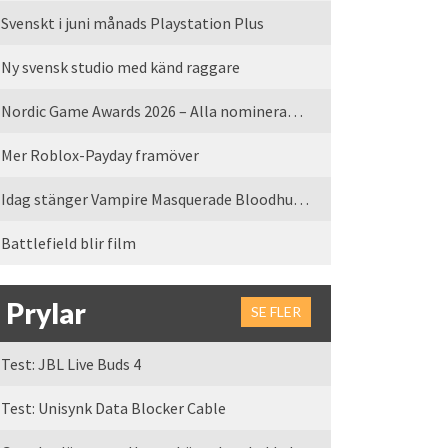
Svenskt i juni månads Playstation Plus
Ny svensk studio med känd raggare
Nordic Game Awards 2026 – Alla nominerade spel
Mer Roblox-Payday framöver
Idag stänger Vampire Masquerade Bloodhunt servrarna
Battlefield blir film
Prylar
SE FLER
Test: JBL Live Buds 4
Test: Unisynk Data Blocker Cable