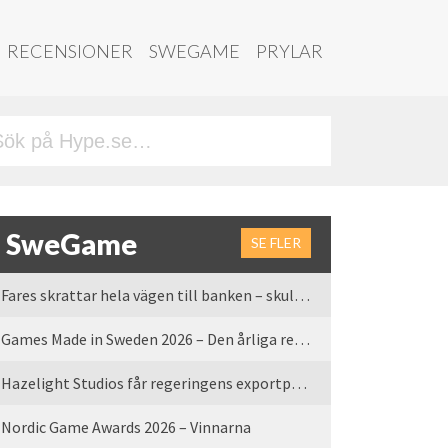
RECENSIONER
SWEGAME
PRYLAR
SweGame
SE FLER
Fares skrattar hela vägen till banken – skulle vi tro
Games Made in Sweden 2026 – Den årliga rean är tillbaka
Hazelight Studios får regeringens exportpris 2025
Nordic Game Awards 2026 – Vinnarna