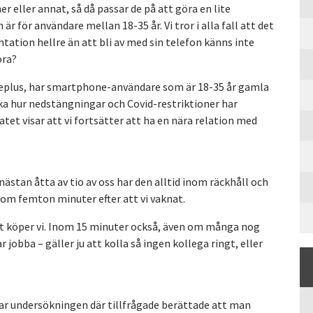
 eller annat, så då passar de på att göra en lite
 för användare mellan 18-35 år. Vi tror i alla fall att det
ation hellre än att bli av med sin telefon känns inte
öra?
eplus, har smartphone-användare som är 18-35 år gamla
öka hur nedstängningar och Covid-restriktioner har
tet visar att vi fortsätter att ha en nära relation med
stan åtta av tio av oss har den alltid inom räckhåll och
nom femton minuter efter att vi vaknat.
et köper vi. Inom 15 minuter också, även om många nog
r jobba – gäller ju att kolla så ingen kollega ringt, eller
sar undersökningen där tillfrågade berättade att man