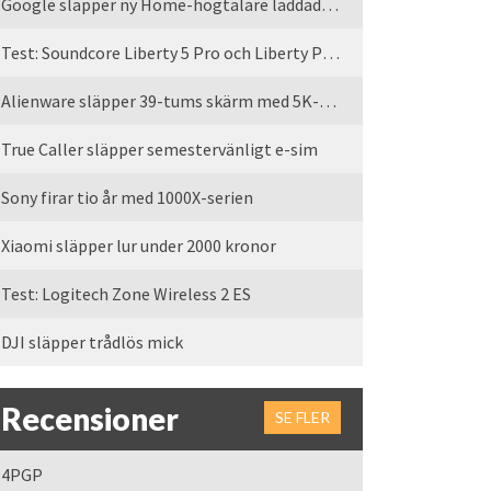
Google släpper ny Home-högtalare laddad med Gemini
Test: Soundcore Liberty 5 Pro och Liberty Pro Max
Alienware släpper 39-tums skärm med 5K-upplösning
True Caller släpper semestervänligt e-sim
Sony firar tio år med 1000X-serien
Xiaomi släpper lur under 2000 kronor
Test: Logitech Zone Wireless 2 ES
DJI släpper trådlös mick
Recensioner
SE FLER
4PGP