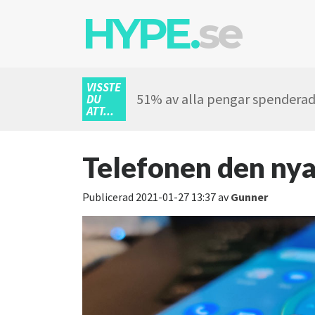
HYPE.
se
VISSTE
51% av alla pengar spenderade
DU
ATT...
Telefonen den nya
Publicerad
2021-01-27 13:37
av
Gunner