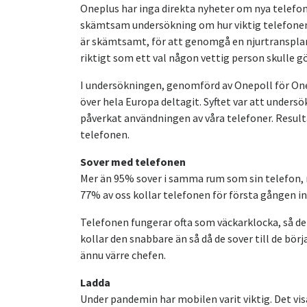
Oneplus har inga direkta nyheter om nya telefoner
skämtsam undersökning om hur viktig telefonen är
är skämtsamt, för att genomgå en njurtransplant
riktigt som ett val någon vettig person skulle g
I undersökningen, genomförd av Onepoll för On
över hela Europa deltagit. Syftet var att unders
påverkat användningen av våra telefoner. Resulta
telefonen.
Sover med telefonen
Mer än 95% sover i samma rum som sin telefon, nä
77% av oss kollar telefonen för första gången i
Telefonen fungerar ofta som väckarklocka, så d
kollar den snabbare än så då de sover till de börja
ännu värre chefen.
Ladda
Under pandemin har mobilen varit viktig. Det vi