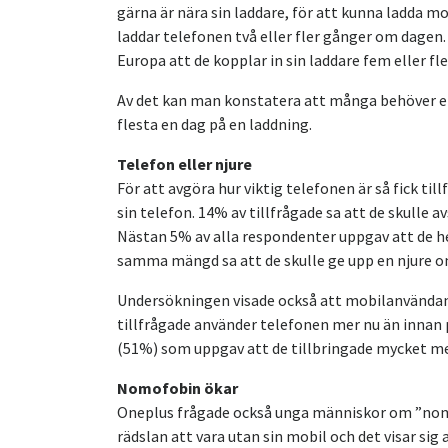
gärna är nära sin laddare, för att kunna ladda m
laddar telefonen två eller fler gånger om dagen
Europa att de kopplar in sin laddare fem eller fl
Av det kan man konstatera att många behöver en 
flesta en dag på en laddning.
Telefon eller njure
För att avgöra hur viktig telefonen är så fick til
sin telefon. 14% av tillfrågade sa att de skulle a
Nästan 5% av alla respondenter uppgav att de hel
samma mängd sa att de skulle ge upp en njure o
Undersökningen visade också att mobilanvändande
tillfrågade använder telefonen mer nu än innan 
(51%) som uppgav att de tillbringade mycket mer
Nomofobin ökar
Oneplus frågade också unga människor om ”nomof
rädslan att vara utan sin mobil och det visar sig