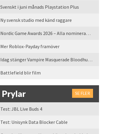
Svenskt i juni månads Playstation Plus
Ny svensk studio med känd raggare
Nordic Game Awards 2026 – Alla nominerade spel
Mer Roblox-Payday framöver
Idag stänger Vampire Masquerade Bloodhunt servrarna
Battlefield blir film
Prylar
SE FLER
Test: JBL Live Buds 4
Test: Unisynk Data Blocker Cable