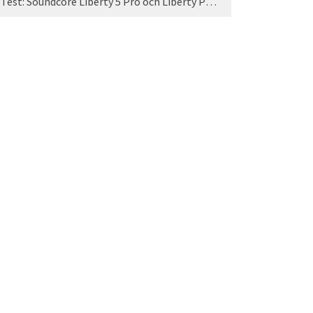
Test: Soundcore Liberty 5 Pro och Liberty Pro Max