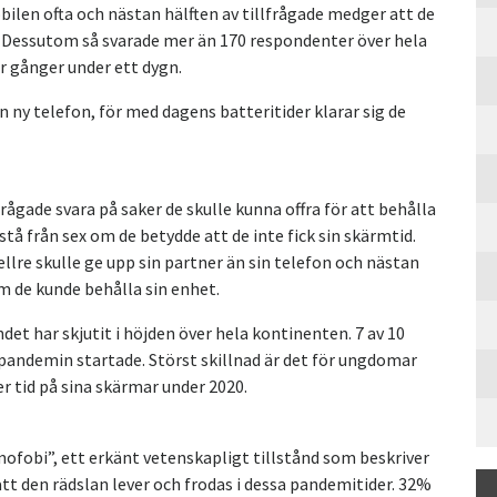
obilen ofta och nästan hälften av tillfrågade medger att de
. Dessutom så svarade mer än 170 respondenter över hela
er gånger under ett dygn.
ny telefon, för med dagens batteritider klarar sig de
lfrågade svara på saker de skulle kunna offra för att behålla
vstå från sex om de betydde att de inte fick sin skärmtid.
lre skulle ge upp sin partner än sin telefon och nästan
m de kunde behålla sin enhet.
t har skjutit i höjden över hela kontinenten. 7 av 10
pandemin startade. Störst skillnad är det för ungdomar
 tid på sina skärmar under 2020.
obi”, ett erkänt vetenskapligt tillstånd som beskriver
 att den rädslan lever och frodas i dessa pandemitider. 32%