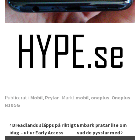
Publicerat i
Mobil
,
Prylar
Märkt
mobil
,
oneplus
,
Oneplus
N10 5G
Inläggsnavigering
Dreadlands släpps på riktigt
Embark pratar lite om
idag – ut ur Early Access
vad de pysslar med