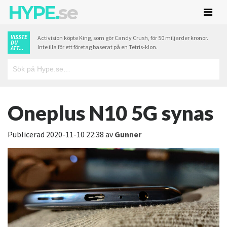
HYPE.
se
VISSTE
Activision köpte King, som gör Candy Crush, för 50 miljarder kronor.
DU
Inte illa för ett företag baserat på en Tetris-klon.
ATT...
Oneplus N10 5G synas
Publicerad
2020-11-10 22:38
av
Gunner