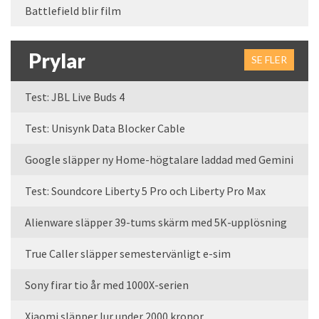
Battlefield blir film
Prylar
SE FLER
Test: JBL Live Buds 4
Test: Unisynk Data Blocker Cable
Google släpper ny Home-högtalare laddad med Gemini
Test: Soundcore Liberty 5 Pro och Liberty Pro Max
Alienware släpper 39-tums skärm med 5K-upplösning
True Caller släpper semestervänligt e-sim
Sony firar tio år med 1000X-serien
Xiaomi släpper lur under 2000 kronor