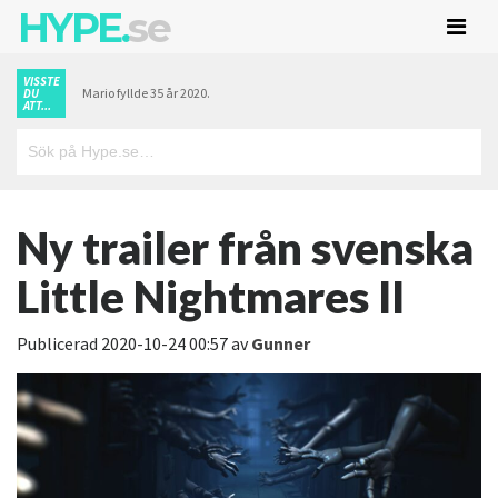
HYPE.
se
VISSTE
Mario fyllde 35 år 2020.
DU
ATT...
Ny trailer från svenska
Little Nightmares II
Publicerad
2020-10-24 00:57
av
Gunner