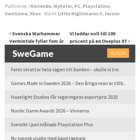
Publicerat i
Nintendo
,
Nyheter
,
PC
,
Playstation
,
SweGame
,
Xbox
Märkt
Little Nightmares II
,
tarsier
Inläggsnavigering
Svenska Warhammer
Vi laddar noll till 100
Vermintide fyller fem år
procent på en Oneplus 8T
SweGame
SE FLER
Fares skrattar hela vägen till banken – skulle vi tro
Games Made in Sweden 2026 – Den årliga rean är tillbaka
Hazelight Studios får regeringens exportpris 2025
Nordic Game Awards 2026 – Vinnarna
Svenskt i juni månads Playstation Plus
Ny svensk studio med känd raggare