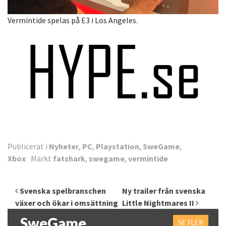
Vermintide spelas på E3 i Los Angeles.
Publicerat i
Nyheter
,
PC
,
Playstation
,
SweGame
,
Xbox
Märkt
fatshark
,
swegame
,
vermintide
Inläggsnavigering
Svenska spelbranschen
Ny trailer från svenska
växer och ökar i omsättning
Little Nightmares II
SweGame
SE FLER