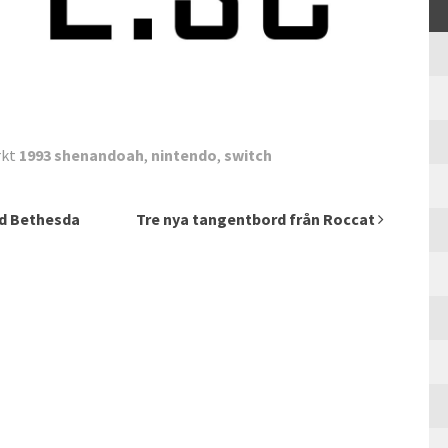
rkt
1993 shenandoah
,
nintendo
,
switch
d Bethesda
Tre nya tangentbord från Roccat