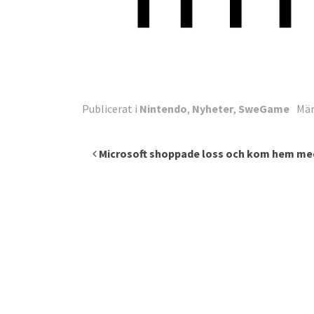
Publicerat i
Nintendo
,
Nyheter
,
SweGame
Mä
Inläggsnavigering
Microsoft shoppade loss och kom hem me