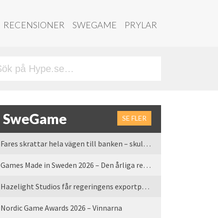
RECENSIONER
SWEGAME
PRYLAR
SweGame
SE FLER
Fares skrattar hela vägen till banken – skulle vi tro
Games Made in Sweden 2026 – Den årliga rean är tillbaka
Hazelight Studios får regeringens exportpris 2025
Nordic Game Awards 2026 – Vinnarna