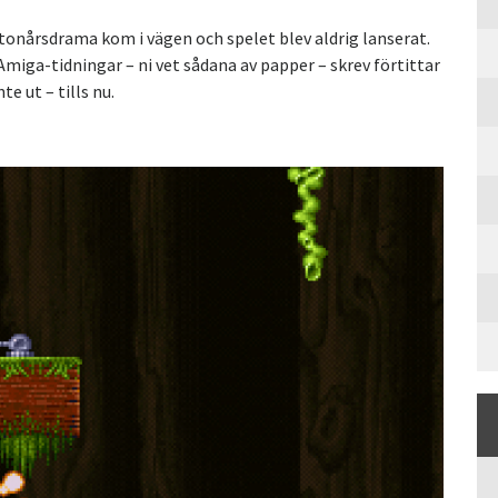
onårsdrama kom i vägen och spelet blev aldrig lanserat.
Amiga-tidningar – ni vet sådana av papper – skrev förtittar
e ut – tills nu.