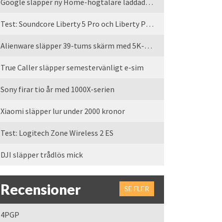
Google släpper ny Home-högtalare laddad med Gemini
Test: Soundcore Liberty 5 Pro och Liberty Pro Max
Alienware släpper 39-tums skärm med 5K-upplösning
True Caller släpper semestervänligt e-sim
Sony firar tio år med 1000X-serien
Xiaomi släpper lur under 2000 kronor
Test: Logitech Zone Wireless 2 ES
DJI släpper trådlös mick
Recensioner
SE FLER
4PGP