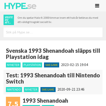
HYPE.
se
VISSTE
Om du spelar Halo 4 i 2000 timmar inom ett halvår belönas du med
DU
ett väldigt tragiskt socialt liv.
ATT...
Svenska 1993 Shenandoah släpps till
Playstation idag
2023-02-15 19:04
NYHETER
PLAYSTATION
SWEGAME
Test: 1993 Shenandoah till Nintendo
Switch
2020-09-21 23:46
NINTENDO
NYHETER
SWEGAME
1993 Shenandoah
7.5