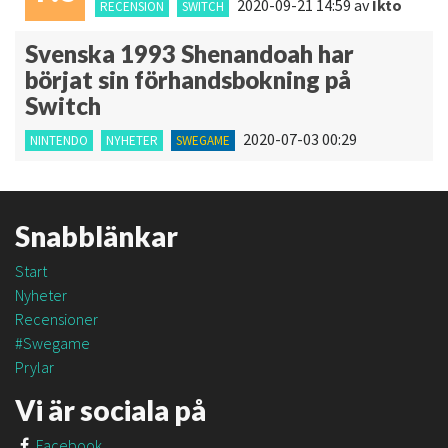
2020-09-21 14:59
av
Ikto
RECENSION
SWITCH
Svenska 1993 Shenandoah har
börjat sin förhandsbokning på
Switch
2020-07-03 00:29
NINTENDO
NYHETER
SWEGAME
Snabblänkar
Start
Nyheter
Recensioner
#Swegame
Prylar
Vi är sociala på
Facebook