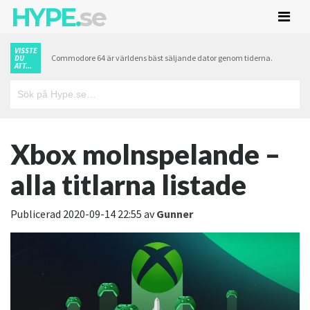
HYPE.
se
VISSTE
Commodore 64 är världens bäst säljande dator genom tiderna.
DU
ATT...
Xbox molnspelande –
alla titlarna listade
Publicerad
2020-09-14 22:55
av
Gunner