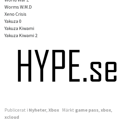
Worms W.M.D
Xeno Crisis
Yakuza 0
Yakuza Kiwami
Yakuza Kiwami 2
Publicerat i
Nyheter
,
Xbox
Märkt
game pass
,
xbox
,
xcloud