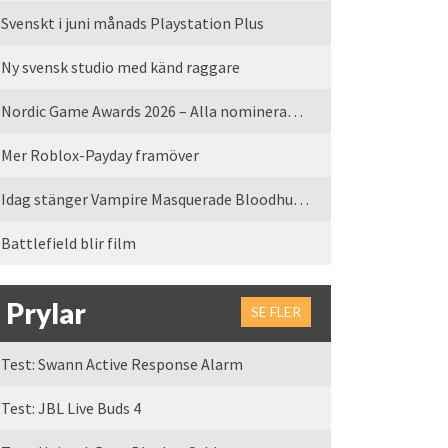
Svenskt i juni månads Playstation Plus
Ny svensk studio med känd raggare
Nordic Game Awards 2026 – Alla nominerade spel
Mer Roblox-Payday framöver
Idag stänger Vampire Masquerade Bloodhunt servrarna
Battlefield blir film
Prylar
SE FLER
Test: Swann Active Response Alarm
Test: JBL Live Buds 4