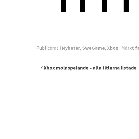
Publicerat i
Nyheter
,
SweGame
,
Xbox
Märkt
f
Inläggsnavigering
Xbox molnspelande – alla titlarna listade