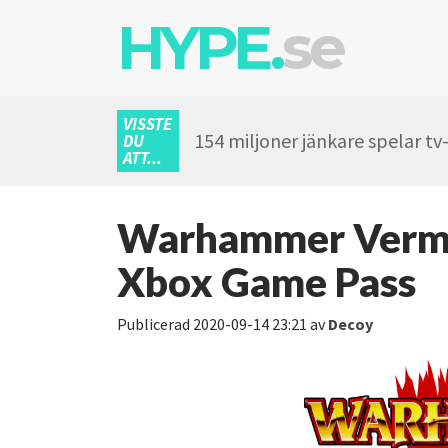
HYPE.
se
VISSTE
154 miljoner jänkare spelar tv
DU
ATT...
Warhammer Vermint
Xbox Game Pass
Publicerad
2020-09-14 23:21
av
Decoy