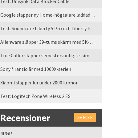
Test: Unisynk Data Blocker Cable
Google släpper ny Home-högtalare laddad med Gemini
Test: Soundcore Liberty 5 Pro och Liberty Pro Max
Alienware släpper 39-tums skärm med 5K-upplösning
True Caller släpper semestervänligt e-sim
Sony firar tio år med 1000X-serien
Xiaomi släpper lur under 2000 kronor
Test: Logitech Zone Wireless 2 ES
Recensioner
SE FLER
4PGP