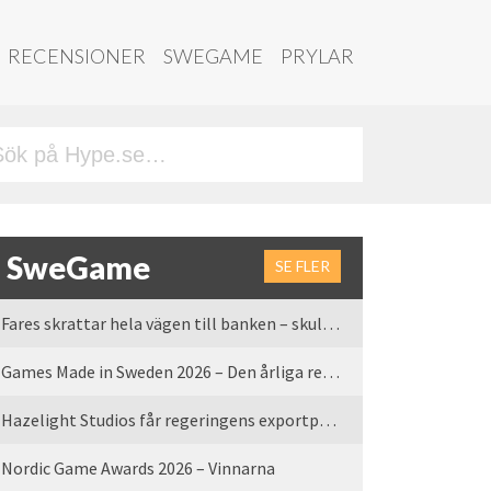
RECENSIONER
SWEGAME
PRYLAR
SweGame
SE FLER
Fares skrattar hela vägen till banken – skulle vi tro
Games Made in Sweden 2026 – Den årliga rean är tillbaka
Hazelight Studios får regeringens exportpris 2025
Nordic Game Awards 2026 – Vinnarna