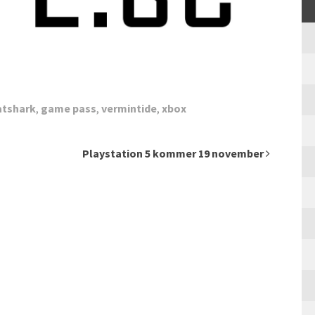
atshark
,
game pass
,
vermintide
,
xbox
Playstation 5 kommer 19 november