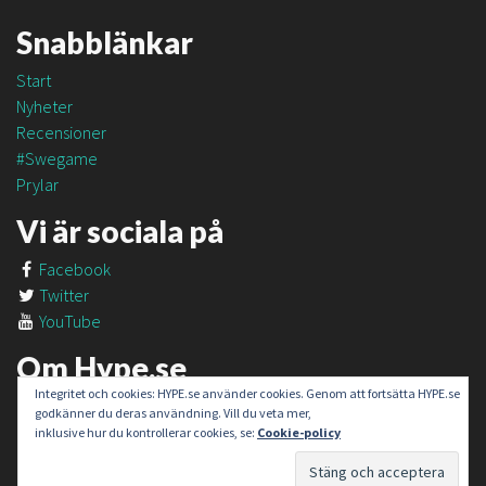
Snabblänkar
Start
Nyheter
Recensioner
#Swegame
Prylar
Vi är sociala på
Facebook
Twitter
YouTube
Om Hype.se
Integritet och cookies: HYPE.se använder cookies. Genom att fortsätta HYPE.se
Om oss
godkänner du deras användning. Vill du veta mer,
Om #SweGame
inklusive hur du kontrollerar cookies, se:
Cookie-policy
Kontakt