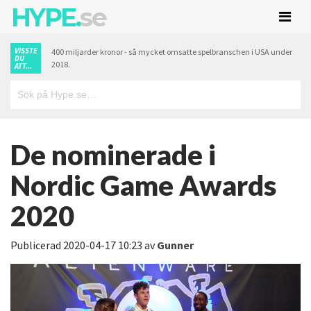
HYPE.
se
VISSTE
400 miljarder kronor - så mycket omsatte spelbranschen i USA under
DU
2018.
ATT...
De nominerade i
Nordic Game Awards
2020
Publicerad
2020-04-17 10:23
av
Gunner