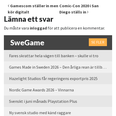
Inläggsnavigering
Gamescom ställer in men
Comic-Con 2020 i San
kör digitalt
Diego ställs in
Lämna ett svar
Du måste vara
inloggad
för att publicera en kommentar.
SweGame
SE FLER
Fares skrattar hela vägen till banken – skulle vi tro
Games Made in Sweden 2026 – Den årliga rean är tillbaka
Hazelight Studios får regeringens exportpris 2025
Nordic Game Awards 2026 – Vinnarna
Svenskt i juni månads Playstation Plus
Ny svensk studio med känd raggare