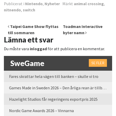
Publicerat i
Nintendo
,
Nyheter
Märkt
animal crossing
,
nitnendo
,
switch
Inläggsnavigering
Taipei Game Show flyttas
Toadman Interactive
till sommaren
byter namn
Lämna ett svar
Du måste vara
inloggad
för att publicera en kommentar.
SweGame
SE FLER
Fares skrattar hela vägen till banken – skulle vi tro
Games Made in Sweden 2026 – Den årliga rean är tillbaka
Hazelight Studios får regeringens exportpris 2025
Nordic Game Awards 2026 – Vinnarna