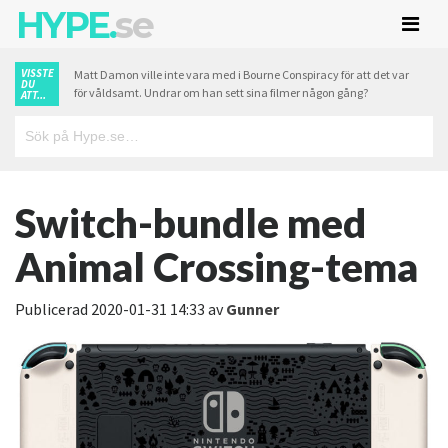
HYPE.
se
VISSTE
Matt Damon ville inte vara med i Bourne Conspiracy för att det var
DU
för våldsamt. Undrar om han sett sina filmer någon gång?
ATT...
Switch-bundle med
Animal Crossing-tema
Publicerad
2020-01-31 14:33
av
Gunner