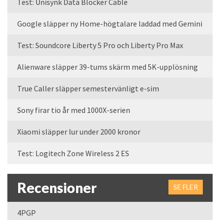
Test: Unisynk Data Blocker Cable
Google släpper ny Home-högtalare laddad med Gemini
Test: Soundcore Liberty 5 Pro och Liberty Pro Max
Alienware släpper 39-tums skärm med 5K-upplösning
True Caller släpper semestervänligt e-sim
Sony firar tio år med 1000X-serien
Xiaomi släpper lur under 2000 kronor
Test: Logitech Zone Wireless 2 ES
Recensioner
SE FLER
4PGP