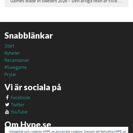
Games Made in Sweden 2026 – Den årliga rean är tillbaka
Snabblänkar
Start
Nyheter
Recensioner
#Swegame
Prylar
Vi är sociala på
Facebook
Twitter
YouTube
Om Hype.se
Integritet och cookies: HYPE.se använder cookies. Genom att fortsätta HYPE.se