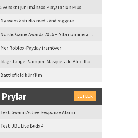
Svenskt i juni månads Playstation Plus
Ny svensk studio med känd raggare
Nordic Game Awards 2026 – Alla nominerade spel
Mer Roblox-Payday framöver
Idag stänger Vampire Masquerade Bloodhunt servrarna
Battlefield blir film
Prylar
SE FLER
Test: Swann Active Response Alarm
Test: JBL Live Buds 4