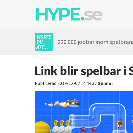
HYPE.
se
VISSTE
220 000 jobbar inom spelbransc
DU
ATT...
Link blir spelbar 
Publicerad
2019-12-02 14:44
av
Gunner