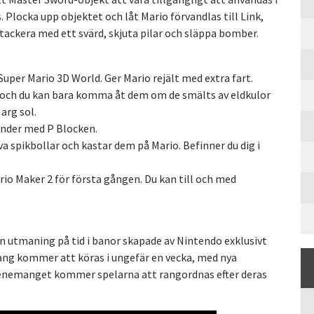
Plocka upp objektet och låt Mario förvandlas till Link,
ackera med ett svärd, skjuta pilar och släppa bomber.
Super Mario 3D World. Ger Mario rejält med extra fart.
k och du kan bara komma åt dem om de smälts av eldkulor
 arg sol.
händer med P Blocken.
a spikbollar och kastar dem på Mario. Befinner du dig i
io Maker 2 för första gången. Du kan till och med
 en utmaning på tid i banor skapade av Nintendo exklusivt
ang kommer att köras i ungefär en vecka, med nya
enemanget kommer spelarna att rangordnas efter deras