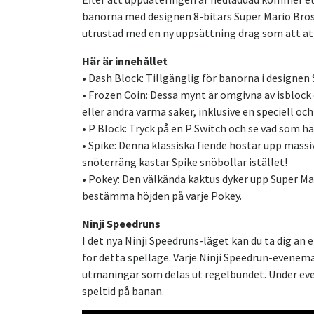
banorna med designen 8-bitars Super Mario Bros. 
utrustad med en ny uppsättning drag som att att
Här är innehållet
• Dash Block: Tillgänglig för banorna i designen 
• Frozen Coin: Dessa mynt är omgivna av isbloc
eller andra varma saker, inklusive en speciell och
• P Block: Tryck på en P Switch och se vad som 
• Spike: Denna klassiska fiende hostar upp massiv
snöterräng kastar Spike snöbollar istället!
• Pokey: Den välkända kaktus dyker upp Super Mar
bestämma höjden på varje Pokey.
Ninji Speedruns
I det nya Ninji Speedruns-läget kan du ta dig an
för detta spelläge. Varje Ninji Speedrun-evenem
utmaningar som delas ut regelbundet. Under ev
speltid på banan.