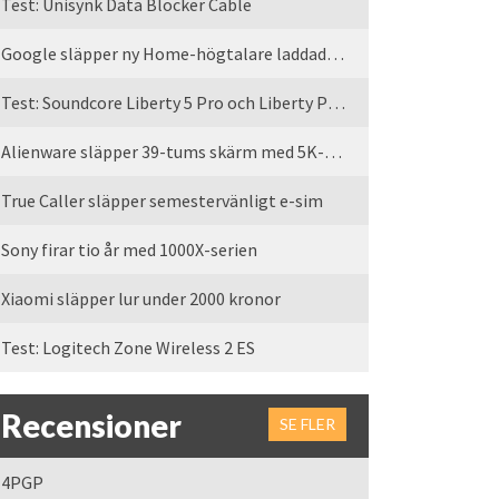
Test: Unisynk Data Blocker Cable
Google släpper ny Home-högtalare laddad med Gemini
Test: Soundcore Liberty 5 Pro och Liberty Pro Max
Alienware släpper 39-tums skärm med 5K-upplösning
True Caller släpper semestervänligt e-sim
Sony firar tio år med 1000X-serien
Xiaomi släpper lur under 2000 kronor
Test: Logitech Zone Wireless 2 ES
Recensioner
SE FLER
4PGP