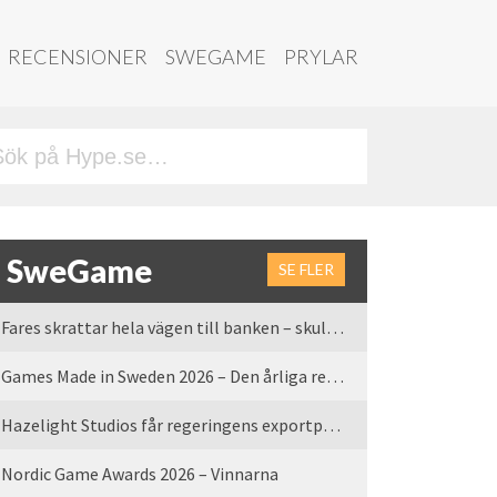
RECENSIONER
SWEGAME
PRYLAR
SweGame
SE FLER
Fares skrattar hela vägen till banken – skulle vi tro
Games Made in Sweden 2026 – Den årliga rean är tillbaka
Hazelight Studios får regeringens exportpris 2025
Nordic Game Awards 2026 – Vinnarna