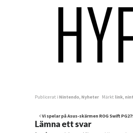
Publicerat i
Nintendo
,
Nyheter
Märkt
link
,
nin
Inläggsnavigering
Vi spelar på Asus-skärmen ROG Swift PG27
Lämna ett svar