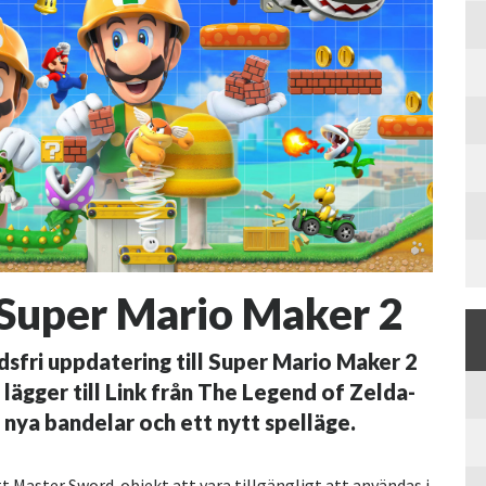
l Super Mario Maker 2
fri uppdatering till Super Mario Maker 2
ägger till Link från The Legend of Zelda-
 nya bandelar och ett nytt spelläge.
 Master Sword-objekt att vara tillgängligt att användas i