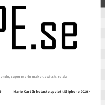
tendo
,
super mario maker
,
switch
,
zelda
9
Mario Kart är hetaste spelet till Iphone 2019