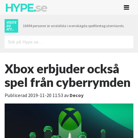
HYPE.
se
VISSTE
16494 personer är anställda i svenskägda spelföretag utomlands.
DU
ATT...
Xbox erbjuder också
spel från cyberrymden
Publicerad
2019-11-20 11:53
av
Decoy