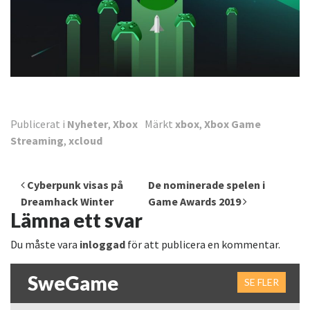
Publicerat i
Nyheter
,
Xbox
Märkt
xbox
,
Xbox Game
Streaming
,
xcloud
Inläggsnavigering
Cyberpunk visas på
De nominerade spelen i
Dreamhack Winter
Game Awards 2019
Lämna ett svar
Du måste vara
inloggad
för att publicera en kommentar.
SweGame
SE FLER