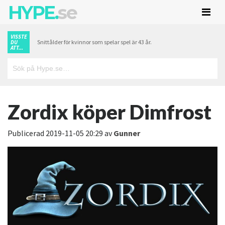
HYPE.
se
VISSTE
Snittålder för kvinnor som spelar spel är 43 år.
DU
ATT...
Zordix köper Dimfrost
Publicerad
2019-11-05 20:29
av
Gunner