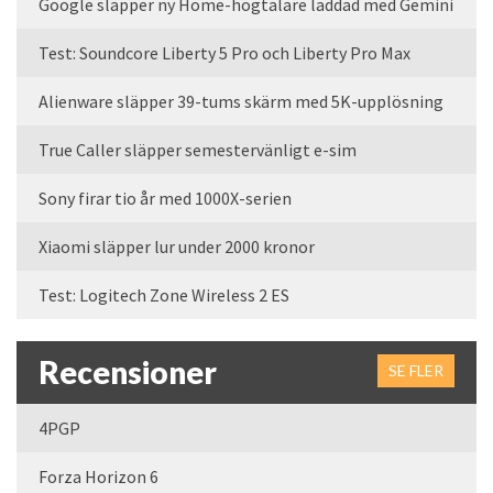
Google släpper ny Home-högtalare laddad med Gemini
Test: Soundcore Liberty 5 Pro och Liberty Pro Max
Alienware släpper 39-tums skärm med 5K-upplösning
True Caller släpper semestervänligt e-sim
Sony firar tio år med 1000X-serien
Xiaomi släpper lur under 2000 kronor
Test: Logitech Zone Wireless 2 ES
Recensioner
SE FLER
4PGP
Forza Horizon 6