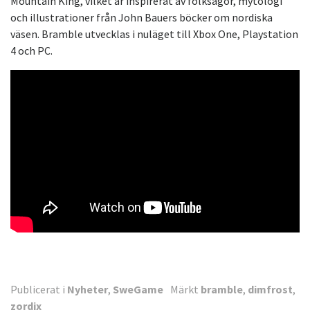
Mountain King, vilket är inspirerat av folksagor, mytologi
och illustrationer från John Bauers böcker om nordiska
väsen. Bramble utvecklas i nuläget till Xbox One, Playstation
4 och PC.
Publicerat i
Nyheter
,
SweGame
Märkt
bramble
,
dimfrost
,
zordix