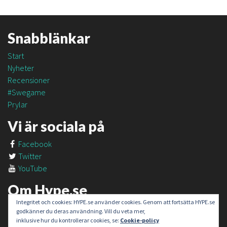
Snabblänkar
Start
Nyheter
Recensioner
#Swegame
Prylar
Vi är sociala på
Facebook
Twitter
YouTube
Om Hype.se
Integritet och cookies: HYPE.se använder cookies. Genom att fortsätta HYPE.se
Om oss
godkänner du deras användning. Vill du veta mer,
Om #SweGame
inklusive hur du kontrollerar cookies, se:
Cookie-policy