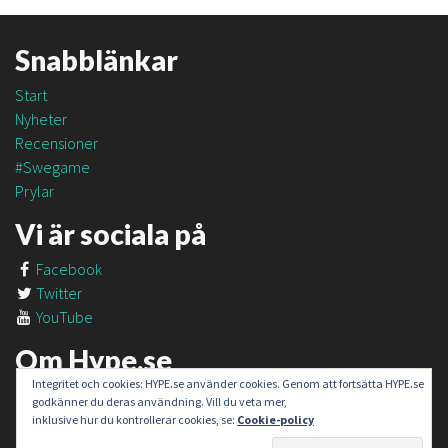
Snabblänkar
Start
Nyheter
Recensioner
#Swegame
Prylar
Vi är sociala på
Facebook
Twitter
YouTube
Om Hype.se
Integritet och cookies: HYPE.se använder cookies. Genom att fortsätta HYPE.se
Om oss
godkänner du deras användning. Vill du veta mer,
Om #SweGame
inklusive hur du kontrollerar cookies, se:
Cookie-policy
Kontakt