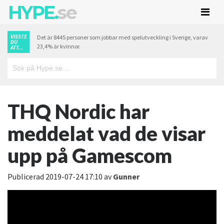
HYPE.
se
VISSTE
Det är 8445 personer som jobbar med spelutveckling i Sverige, varav
DU
23,4% är kvinnor.
ATT...
THQ Nordic har
meddelat vad de visar
upp på Gamescom
Publicerad
2019-07-24 17:10
av
Gunner