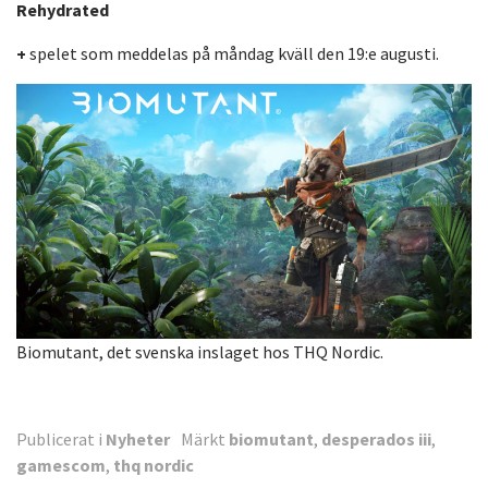
Rehydrated
+
spelet som meddelas på måndag kväll den 19:e augusti.
Biomutant, det svenska inslaget hos THQ Nordic.
Publicerat i
Nyheter
Märkt
biomutant
,
desperados iii
,
gamescom
,
thq nordic