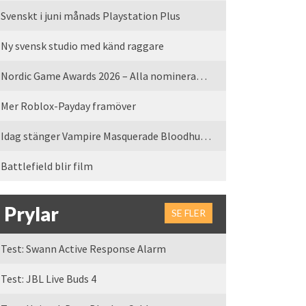
Svenskt i juni månads Playstation Plus
Ny svensk studio med känd raggare
Nordic Game Awards 2026 – Alla nominerade spel
Mer Roblox-Payday framöver
Idag stänger Vampire Masquerade Bloodhunt servrarna
Battlefield blir film
Prylar
SE FLER
Test: Swann Active Response Alarm
Test: JBL Live Buds 4