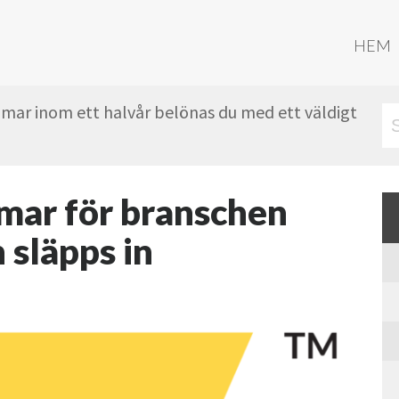
HEM
mmar inom ett halvår belönas du med ett väldigt
mmar för branschen
 släpps in