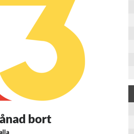
ånad bort
alla