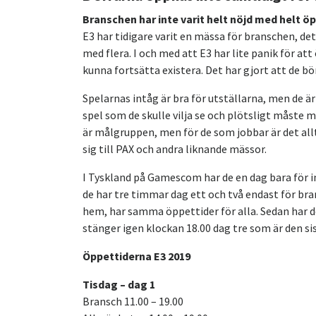
Branschen har inte varit helt nöjd med helt ö
E3 har tidigare varit en mässa för branschen, de
med flera. I och med att E3 har lite panik för att
kunna fortsätta existera. Det har gjort att de bör
Spelarnas intåg är bra för utställarna, men de är 
spel som de skulle vilja se och plötsligt måste
är målgruppen, men för de som jobbar är det all
sig till PAX och andra liknande mässor.
I Tyskland på Gamescom har de en dag bara för ind
de har tre timmar dag ett och två endast för br
hem, har samma öppettider för alla. Sedan har de
stänger igen klockan 18.00 dag tre som är den si
Öppettiderna E3 2019
Tisdag – dag 1
Bransch 11.00 – 19.00