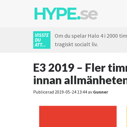
HYPE.
se
VISSTE
Om du spelar Halo 4 i 2000 ti
DU
tragiskt socialt liv.
ATT...
E3 2019 – Fler ti
innan allmänheten
Publicerad
2019-05-24 13:44
av
Gunner