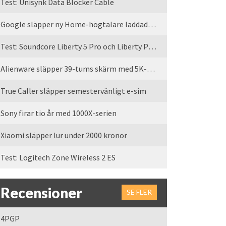
Test: Unisynk Data Blocker Cable
Google släpper ny Home-högtalare laddad med Gemini
Test: Soundcore Liberty 5 Pro och Liberty Pro Max
Alienware släpper 39-tums skärm med 5K-upplösning
True Caller släpper semestervänligt e-sim
Sony firar tio år med 1000X-serien
Xiaomi släpper lur under 2000 kronor
Test: Logitech Zone Wireless 2 ES
Recensioner
SE FLER
4PGP