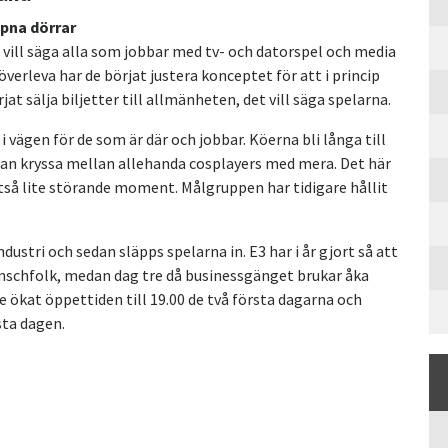
ppna dörrar
t vill säga alla som jobbar med tv- och datorspel och media
 överleva har de börjat justera konceptet för att i princip
jat sälja biljetter till allmänheten, det vill säga spelarna.
i vägen för de som är där och jobbar. Köerna bli långa till
 man kryssa mellan allehanda cosplayers med mera. Det här
tså lite störande moment. Målgruppen har tidigare hållit
ustri och sedan släpps spelarna in. E3 har i år gjort så att
anschfolk, medan dag tre då businessgänget brukar åka
 ökat öppettiden till 19.00 de två första dagarna och
sta dagen.