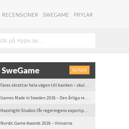
RECENSIONER
SWEGAME
PRYLAR
SweGame
SE FLER
Fares skrattar hela vägen till banken – skulle vi tro
Games Made in Sweden 2026 – Den årliga rean är tillbaka
Hazelight Studios får regeringens exportpris 2025
Nordic Game Awards 2026 – Vinnarna