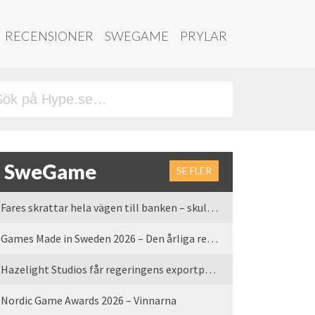
RECENSIONER
SWEGAME
PRYLAR
SweGame
SE FLER
Fares skrattar hela vägen till banken – skulle vi tro
Games Made in Sweden 2026 – Den årliga rean är tillbaka
Hazelight Studios får regeringens exportpris 2025
Nordic Game Awards 2026 – Vinnarna