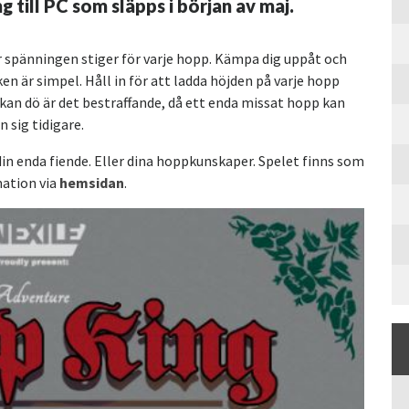
 till PC som släpps i början av maj.
spänningen stiger för varje hopp. Kämpa dig uppåt och
ken är simpel. Håll in för att ladda höjden på varje hopp
 kan dö är det bestraffande, då ett enda missat hopp kan
n sig tidigare.
din enda fiende. Eller dina hoppkunskaper. Spelet finns som
mation via
hemsidan
.