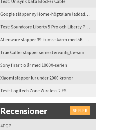
Test: Unisynk Data Blocker Cable
Google släpper ny Home-högtalare laddad med Gemini
Test: Soundcore Liberty 5 Pro och Liberty Pro Max
Alienware släpper 39-tums skärm med 5K-upplösning
True Caller släpper semestervänligt e-sim
Sony firar tio år med 1000X-serien
Xiaomi släpper lur under 2000 kronor
Test: Logitech Zone Wireless 2 ES
Recensioner
SE FLER
4PGP