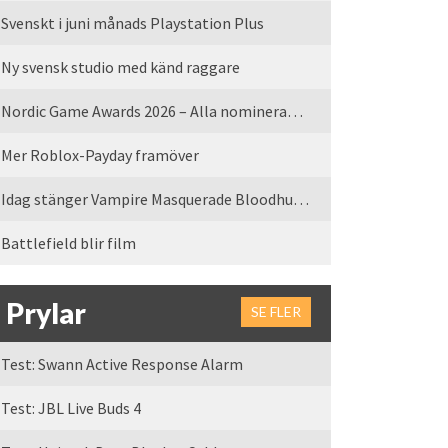
Svenskt i juni månads Playstation Plus
Ny svensk studio med känd raggare
Nordic Game Awards 2026 – Alla nominerade spel
Mer Roblox-Payday framöver
Idag stänger Vampire Masquerade Bloodhunt servrarna
Battlefield blir film
Prylar
SE FLER
Test: Swann Active Response Alarm
Test: JBL Live Buds 4