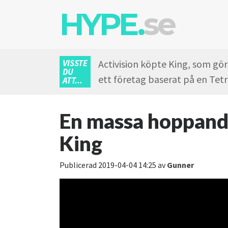
HYPE.
se
VISSTE
Activision köpte King, som gör 
DU
ett företag baserat på en Tetr
ATT...
En massa hoppand
King
Publicerad
2019-04-04 14:25
av
Gunner