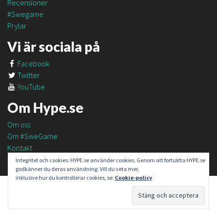
Recensioner
#Swegame
Prylar
Vi är sociala på
Facebook
Twitter
YouTube
Om Hype.se
Om oss
Om #SweGame
Kontakt
Integritet och cookies: HYPE.se använder cookies. Genom att fortsätta HYPE.se
godkänner du deras användning. Vill du veta mer,
inklusive hur du kontrollerar cookies, se:
Cookie-policy