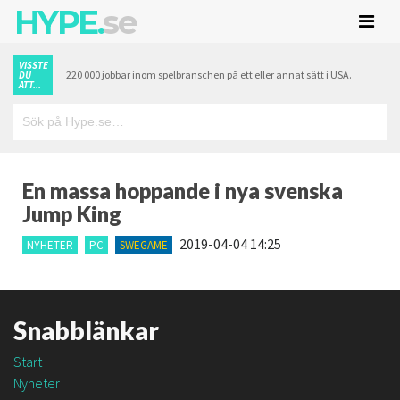
HYPE.
se
VISSTE
220 000 jobbar inom spelbranschen på ett eller annat sätt i USA.
DU
ATT...
En massa hoppande i nya svenska
Jump King
2019-04-04 14:25
NYHETER
PC
SWEGAME
Snabblänkar
Start
Nyheter