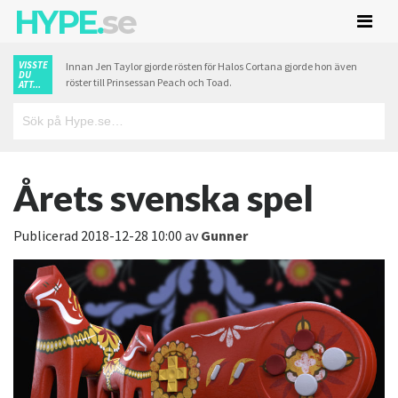
HYPE.
se
VISSTE
Innan Jen Taylor gjorde rösten för Halos Cortana gjorde hon även
DU
röster till Prinsessan Peach och Toad.
ATT...
Årets svenska spel
Publicerad
2018-12-28 10:00
av
Gunner