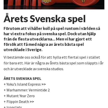
Årets Svenska spel
Förutom att vi håller koll på spel runtom i världen så
har vi extra fokus på svenska spel. Dock utan hjälp
från de flesta utvecklarna… Men vi har gjort ett
försök att få med några av årets bästa spel
utvecklade i Sverige.
Vi bestämde oss också för att hylla ett flertal spel i stället
för bara ett. Här är några av årets bästa spel som släppts i år
och är utvecklade av svenska studios.
ÅRETS SVENSKA SPEL
+ Yoku’s Island Express
>>
+ Warhammer: Vermintide 2
+ Mutant Year Zero
+ Flippin Death
>>
+ Iconclats