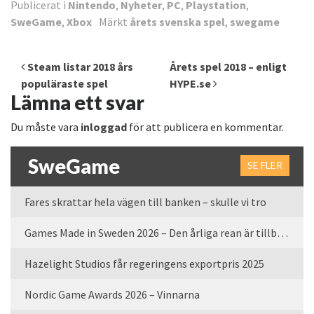
Publicerat i
Nintendo
,
Nyheter
,
PC
,
Playstation
,
SweGame
,
Xbox
Märkt
årets svenska spel
,
swegame
Inläggsnavigering
Steam listar 2018 års
Årets spel 2018 – enligt
populäraste spel
HYPE.se
Lämna ett svar
Du måste vara
inloggad
för att publicera en kommentar.
SweGame
SE FLER
Fares skrattar hela vägen till banken – skulle vi tro
Games Made in Sweden 2026 – Den årliga rean är tillbaka
Hazelight Studios får regeringens exportpris 2025
Nordic Game Awards 2026 – Vinnarna