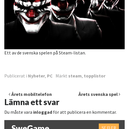
Ett av de svenska spelen på Steam-listan.
Publicerat i
Nyheter
,
PC
Märkt
steam
,
topplistor
Inläggsnavigering
Årets mobiltelefon
Årets svenska spel
Lämna ett svar
Du måste vara
inloggad
för att publicera en kommentar.
SweGame
SE FLER