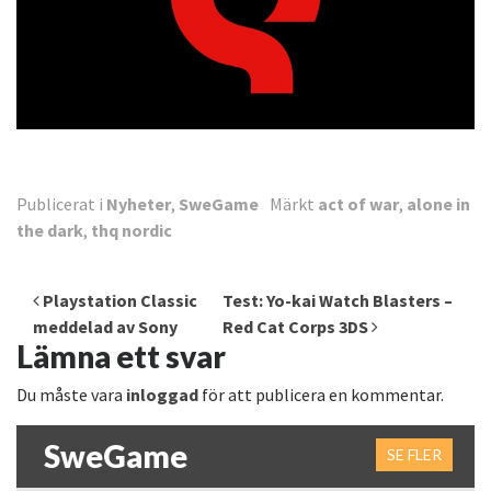
Publicerat i
Nyheter
,
SweGame
Märkt
act of war
,
alone in
the dark
,
thq nordic
Inläggsnavigering
Playstation Classic
Test: Yo-kai Watch Blasters –
meddelad av Sony
Red Cat Corps 3DS
Lämna ett svar
Du måste vara
inloggad
för att publicera en kommentar.
SweGame
SE FLER