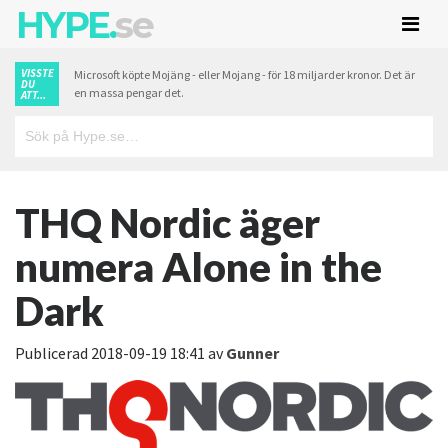
HYPE.
se
VISSTE
Microsoft köpte Mojäng - eller Mojang - för 18 miljarder kronor. Det är
DU
en massa pengar det.
ATT...
THQ Nordic äger
numera Alone in the
Dark
Publicerad
2018-09-19 18:41
av
Gunner