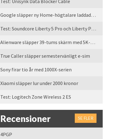
Test: Unisynk Data Blocker Cable
Google släpper ny Home-högtalare laddad med Gemini
Test: Soundcore Liberty 5 Pro och Liberty Pro Max
Alienware släpper 39-tums skärm med 5K-upplösning
True Caller släpper semestervänligt e-sim
Sony firar tio år med 1000X-serien
Xiaomi släpper lur under 2000 kronor
Test: Logitech Zone Wireless 2 ES
Recensioner
SE FLER
4PGP