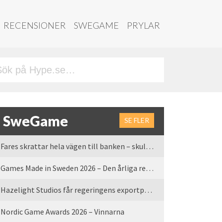
RECENSIONER
SWEGAME
PRYLAR
SweGame
SE FLER
Fares skrattar hela vägen till banken – skulle vi tro
Games Made in Sweden 2026 – Den årliga rean är tillbaka
Hazelight Studios får regeringens exportpris 2025
Nordic Game Awards 2026 – Vinnarna