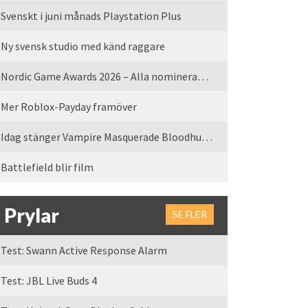
Svenskt i juni månads Playstation Plus
Ny svensk studio med känd raggare
Nordic Game Awards 2026 – Alla nominerade spel
Mer Roblox-Payday framöver
Idag stänger Vampire Masquerade Bloodhunt servrarna
Battlefield blir film
Prylar
SE FLER
Test: Swann Active Response Alarm
Test: JBL Live Buds 4