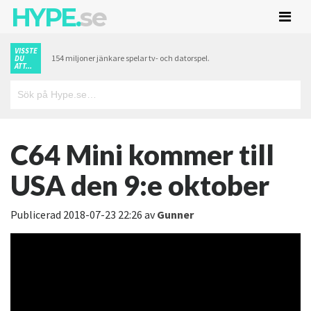
HYPE.
se
VISSTE
154 miljoner jänkare spelar tv- och datorspel.
DU
ATT...
C64 Mini kommer till
USA den 9:e oktober
Publicerad
2018-07-23 22:26
av
Gunner