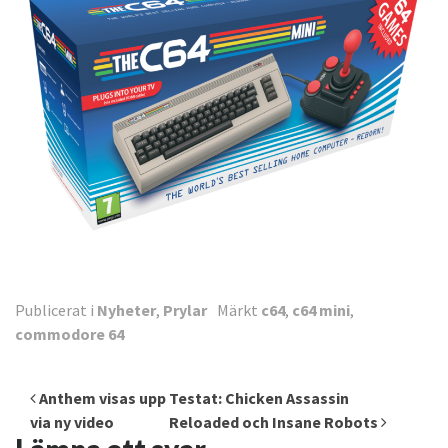
Publicerat i
Nyheter
,
Prylar
Märkt
c64
,
c64 mini
,
commodore 64
Inläggsnavigering
Anthem visas upp
Testat: Chicken Assassin
via ny video
Reloaded och Insane Robots