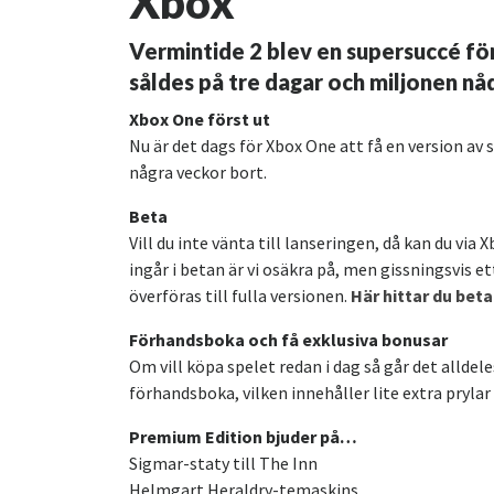
Xbox
Vermintide 2 blev en supersuccé fö
såldes på tre dagar och miljonen nå
Xbox One först ut
Nu är det dags för Xbox One att få en version av 
några veckor bort.
Beta
Vill du inte vänta till lanseringen, då kan du vi
ingår i betan är vi osäkra på, men gissningsvis 
överföras till fulla versionen.
Här hittar du bet
Förhandsboka och få exklusiva bonusar
Om vill köpa spelet redan i dag så går det allde
förhandsboka, vilken innehåller lite extra prylar 
Premium Edition bjuder på…
Sigmar-staty till The Inn
Helmgart Heraldry-temaskins