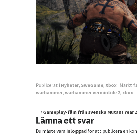
Publicerat i
Nyheter
,
SweGame
,
Xbox
Märkt
f
warhammer
,
warhammer vermintide 2
,
xbox
Inläggsnavigering
Gameplay-film från svenska Mutant Year 
Lämna ett svar
Du måste vara
inloggad
för att publicera en k