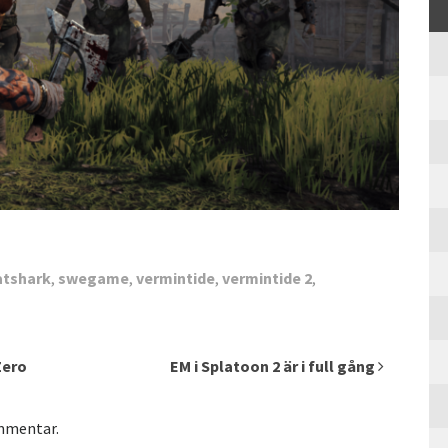
atshark
,
swegame
,
vermintide
,
vermintide 2
,
Zero
EM i Splatoon 2 är i full gång
ommentar.