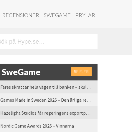
RECENSIONER
SWEGAME
PRYLAR
SweGame
SE FLER
Fares skrattar hela vägen till banken – skulle vi tro
Games Made in Sweden 2026 – Den årliga rean är tillbaka
Hazelight Studios får regeringens exportpris 2025
Nordic Game Awards 2026 – Vinnarna