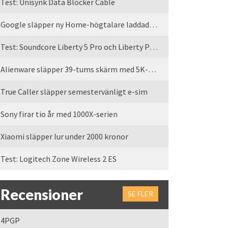
Test: Unisynk Data Blocker Cable
Google släpper ny Home-högtalare laddad med Gemini
Test: Soundcore Liberty 5 Pro och Liberty Pro Max
Alienware släpper 39-tums skärm med 5K-upplösning
True Caller släpper semestervänligt e-sim
Sony firar tio år med 1000X-serien
Xiaomi släpper lur under 2000 kronor
Test: Logitech Zone Wireless 2 ES
Recensioner
SE FLER
4PGP