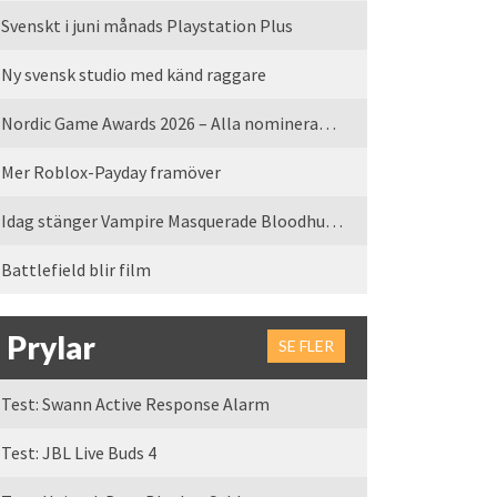
Svenskt i juni månads Playstation Plus
Ny svensk studio med känd raggare
Nordic Game Awards 2026 – Alla nominerade spel
Mer Roblox-Payday framöver
Idag stänger Vampire Masquerade Bloodhunt servrarna
Battlefield blir film
Prylar
SE FLER
Test: Swann Active Response Alarm
Test: JBL Live Buds 4