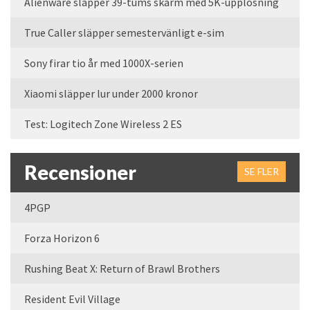
Alienware släpper 39-tums skärm med 5K-upplösning
True Caller släpper semestervänligt e-sim
Sony firar tio år med 1000X-serien
Xiaomi släpper lur under 2000 kronor
Test: Logitech Zone Wireless 2 ES
Recensioner
SE FLER
4PGP
Forza Horizon 6
Rushing Beat X: Return of Brawl Brothers
Resident Evil Village