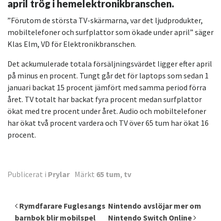
april trög i hemelektronikbranschen.
”Förutom de största TV-skärmarna, var det ljudprodukter,
mobiltelefoner och surfplattor som ökade under april” säger
Klas Elm, VD för Elektronikbranschen.
Det ackumulerade totala försäljningsvärdet ligger efter april
på minus en procent. Tungt går det för laptops som sedan 1
januari backat 15 procent jämfört med samma period förra
året. TV totalt har backat fyra procent medan surfplattor
ökat med tre procent under året. Audio och mobiltelefoner
har ökat två procent vardera och TV över 65 tum har ökat 16
procent.
Publicerat i
Prylar
Märkt
65 tum
,
tv
Inläggsnavigering
Rymdfarare Fuglesangs
Nintendo avslöjar mer om
barnbok blir mobilspel
Nintendo Switch Online