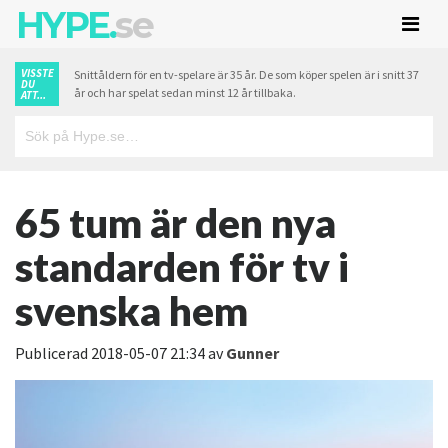
HYPE.
se
VISSTE
Snittåldern för en tv-spelare är 35 år. De som köper spelen är i snitt 37
DU
år och har spelat sedan minst 12 år tillbaka.
ATT...
65 tum är den nya
standarden för tv i
svenska hem
Publicerad
2018-05-07 21:34
av
Gunner