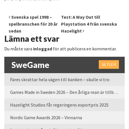
Inläggsnavigering
Svenska spel 1998 –
Test: A Way Out till
spelbranschen för 20 år
Playstation 4 från svenska
sedan
Hazelight
Lämna ett svar
Du måste vara
inloggad
för att publicera en kommentar.
SweGame
SE FLER
Fares skrattar hela vägen till banken – skulle vi tro
Games Made in Sweden 2026 – Den årliga rean är tillbaka
Hazelight Studios får regeringens exportpris 2025
Nordic Game Awards 2026 – Vinnarna