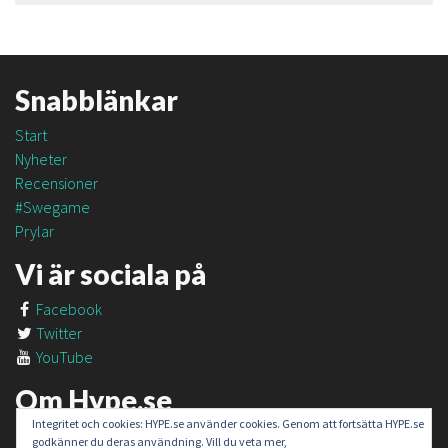
Snabblänkar
Start
Nyheter
Recensioner
#Swegame
Prylar
Vi är sociala på
Facebook
Twitter
YouTube
Om Hype.se
Integritet och cookies: HYPE.se använder cookies. Genom att fortsätta HYPE.se
Om oss
godkänner du deras användning. Vill du veta mer,