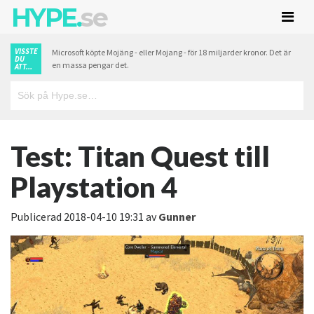
HYPE.
se
VISSTE
Microsoft köpte Mojäng - eller Mojang - för 18 miljarder kronor. Det är
DU
en massa pengar det.
ATT...
Test: Titan Quest till
Playstation 4
Publicerad
2018-04-10 19:31
av
Gunner