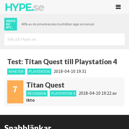
HYPE.
se
VISSTE
48% av de amerikanska hushållen äger en konsol.
DU
ATT...
Test: Titan Quest till Playstation 4
2018-04-10 19:31
NYHETER
PLAYSTATION
Titan Quest
7
2018-04-10 19:22
av
RECENSION
PLAYSTATION 4
Ikto
Snabblänkar