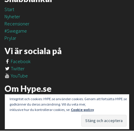
Start
Nyheter
Recensioner
#Swegame
Prylar
Vi är sociala på
Facebook
Twitter
YouTube
Om Hype.se
Om oss
Integritet och cookies: HYPE.se använder cookies. Genom att fortsätta HYPE.se
godkänner du deras användning. Vill du veta mer,
Om #SweGame
inklusive hur du kontrollerar cookies, se:
Cookie-policy
Kontakt