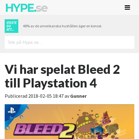
HYPE.
se
VISSTE
48% av de amerikanska hushållen äger en konsol.
DU
ATT...
Vi har spelat Bleed 2
till Playstation 4
Publicerad
2018-02-05 18:47
av
Gunner