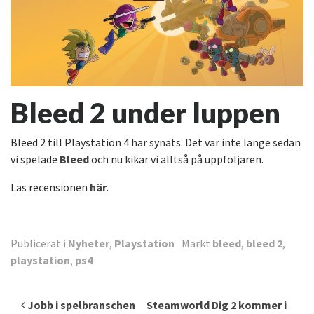
Bleed 2 under luppen
Bleed 2 till Playstation 4 har synats. Det var inte länge sedan
vi spelade
Bleed
och nu kikar vi alltså på uppföljaren.
Läs recensionen
här
.
Publicerat i
Nyheter
,
Playstation
Märkt
bleed
,
bleed 2
,
playstation
,
ps4
Inläggsnavigering
Jobb i spelbranschen
Steamworld Dig 2 kommer i