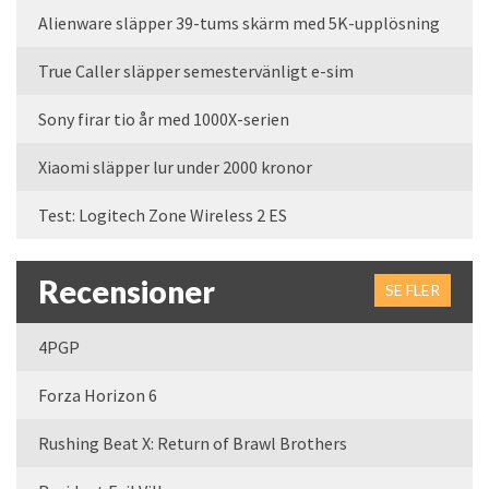
Alienware släpper 39-tums skärm med 5K-upplösning
True Caller släpper semestervänligt e-sim
Sony firar tio år med 1000X-serien
Xiaomi släpper lur under 2000 kronor
Test: Logitech Zone Wireless 2 ES
Recensioner
SE FLER
4PGP
Forza Horizon 6
Rushing Beat X: Return of Brawl Brothers