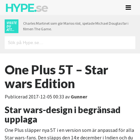
HYPE.
se
VISSTE
Charles Martinet som gör Marios röst, spelade Michael Douglas far i
DU
filmen The Game.
ATT...
One Plus 5T – Star
wars Edition
Publicerad
2017-12-05 00:33
av
Gunner
Star wars-design i begränsad
upplaga
One Plus släpper nya 5T i en version som är anpassad för alla
Star wars-fans. Den släpps den 14:e december i Indien och du