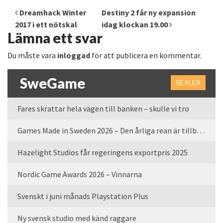
Inläggsnavigering
Dreamhack Winter
Destiny 2 får ny expansion
2017 i ett nötskal
idag klockan 19.00
Lämna ett svar
Du måste vara
inloggad
för att publicera en kommentar.
SweGame
SE FLER
Fares skrattar hela vägen till banken – skulle vi tro
Games Made in Sweden 2026 – Den årliga rean är tillbaka
Hazelight Studios får regeringens exportpris 2025
Nordic Game Awards 2026 – Vinnarna
Svenskt i juni månads Playstation Plus
Ny svensk studio med känd raggare