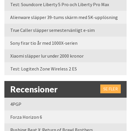
Test: Soundcore Liberty 5 Pro och Liberty Pro Max
Alienware släpper 39-tums skärm med 5K-upplösning
True Caller släpper semestervänligt e-sim
Sony firar tio år med 1000X-serien
Xiaomi släpper lur under 2000 kronor
Test: Logitech Zone Wireless 2 ES
Recensioner
SE FLER
4PGP
Forza Horizon 6
Rushing Beat X: Return of Brawl Brothers