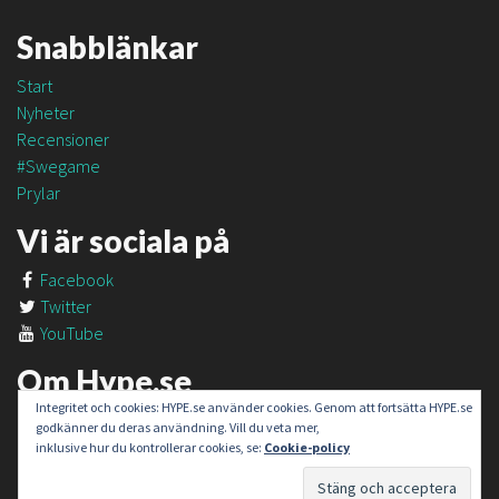
Snabblänkar
Start
Nyheter
Recensioner
#Swegame
Prylar
Vi är sociala på
Facebook
Twitter
YouTube
Om Hype.se
Integritet och cookies: HYPE.se använder cookies. Genom att fortsätta HYPE.se
Om oss
godkänner du deras användning. Vill du veta mer,
Om #SweGame
inklusive hur du kontrollerar cookies, se:
Cookie-policy
Kontakt