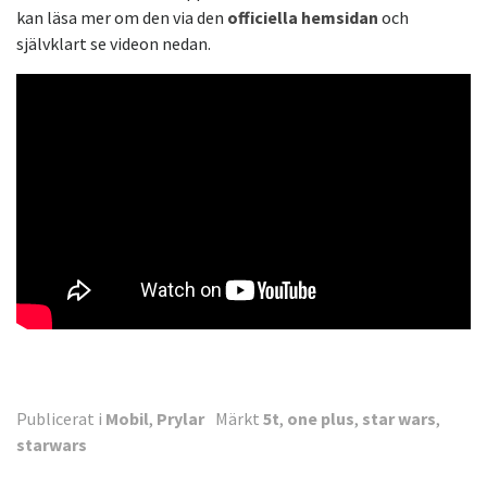
kan läsa mer om den via den
officiella hemsidan
och
självklart se videon nedan.
Publicerat i
Mobil
,
Prylar
Märkt
5t
,
one plus
,
star wars
,
starwars