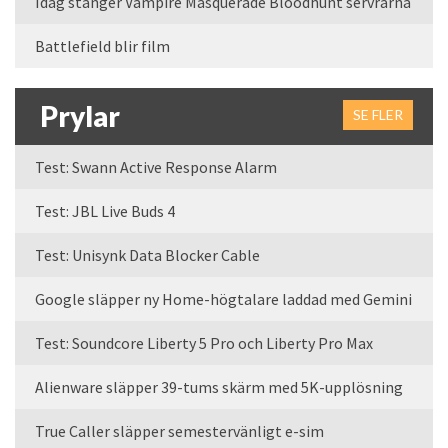
Idag stänger Vampire Masquerade Bloodhunt servrarna
Battlefield blir film
Prylar
SE FLER
Test: Swann Active Response Alarm
Test: JBL Live Buds 4
Test: Unisynk Data Blocker Cable
Google släpper ny Home-högtalare laddad med Gemini
Test: Soundcore Liberty 5 Pro och Liberty Pro Max
Alienware släpper 39-tums skärm med 5K-upplösning
True Caller släpper semestervänligt e-sim