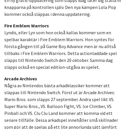
En ny gratis-uppdatering som släpps idag låter dig ställa in
knapparna på kontrollen själv. Den nya kämpen Lola Pop
kommer också släppas i denna uppdatering.
Fire Emblem Warriors
Lyndis, eller Lyn som hon också kallas kommer som en
spelbar karaktär i Fire Emblem Warriors. Hon syntes för
första gången till på Game Boy Advance men är nu alltså
tillbaks i Fire Emblem Warriors. Detta actionladdade spel
släpps till Nintendo Switch den 20 oktober. Samma dag
släpps också en special edition-utgåva av spelet.
Arcade Archives
Några av Nintendos bästa arkadklassiker kommer att
släppas till Nintendo Switch. Först ut är Arcade Archives:
Mario Bros. som släpps 27 september. Andra spel likt VS.
Super Mario Bros., VS. Balloon Fight, VS. Ice Climber, VS.
Pinball och VS. Clu Clu Land kommer att komma vid ett
senare tillfälle. Dessa arkadspel innehåller små skillnader
som gör att de spelas på ett lite annorlunda sätt jämfört