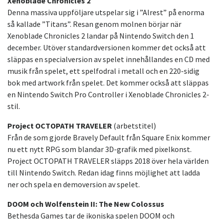
Xenoblade Chronicles 2
Denna massiva uppföljare utspelar sig i ”Alrest” på enorma
så kallade ”Titans”. Resan genom molnen börjar när
Xenoblade Chronicles 2 landar på Nintendo Switch den 1
december. Utöver standardversionen kommer det också att
släppas en specialversion av spelet innehållandes en CD med
musik från spelet, ett spelfodral i metall och en 220-sidig
bok med artwork från spelet. Det kommer också att släppas
en Nintendo Switch Pro Controller i Xenoblade Chronicles 2-
stil.
Project OCTOPATH TRAVELER
(arbetstitel)
Från de som gjorde Bravely Default från Square Enix kommer
nu ett nytt RPG som blandar 3D-grafik med pixelkonst.
Project OCTOPATH TRAVELER släpps 2018 över hela världen
till Nintendo Switch. Redan idag finns möjlighet att ladda
ner och spela en demoversion av spelet.
DOOM och Wolfenstein II: The New Colossus
Bethesda Games tar de ikoniska spelen DOOM och