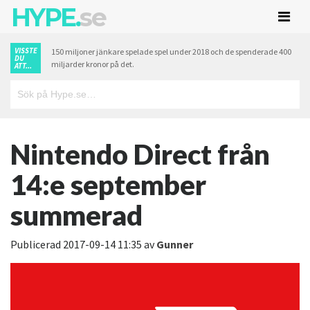
HYPE.
se
VISSTE
150 miljoner jänkare spelade spel under 2018 och de spenderade 400
DU
miljarder kronor på det.
ATT...
Nintendo Direct från
14:e september
summerad
Publicerad
2017-09-14 11:35
av
Gunner