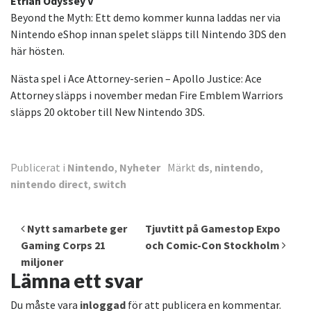
Etrian Odyssey V
Beyond the Myth: Ett demo kommer kunna laddas ner via
Nintendo eShop innan spelet släpps till Nintendo 3DS den
här hösten.
Nästa spel i Ace Attorney-serien – Apollo Justice: Ace
Attorney släpps i november medan Fire Emblem Warriors
släpps 20 oktober till New Nintendo 3DS.
Publicerat i
Nintendo
,
Nyheter
Märkt
ds
,
nintendo
,
nintendo direct
,
switch
Inläggsnavigering
Nytt samarbete ger
Tjuvtitt på Gamestop Expo
Gaming Corps 21
och Comic-Con Stockholm
miljoner
Lämna ett svar
Du måste vara
inloggad
för att publicera en kommentar.