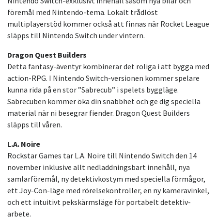
Nintendo Switch-exklusivt innehåll såsom nya bilar och
föremål med Nintendo-tema. Lokalt trådlöst
multiplayerstöd kommer också att finnas när Rocket League
släpps till Nintendo Switch under vintern.
Dragon Quest Builders
Detta fantasy-äventyr kombinerar det roliga i att bygga med
action-RPG. I Nintendo Switch-versionen kommer spelare
kunna rida på en stor ”Sabrecub” i spelets byggläge.
Sabrecuben kommer öka din snabbhet och ge dig speciella
material när ni besegrar fiender. Dragon Quest Builders
släpps till våren.
L.A. Noire
Rockstar Games tar L.A. Noire till Nintendo Switch den 14
november inklusive allt nedladdningsbart innehåll, nya
samlarföremål, ny detektivkostym med speciella förmågor,
ett Joy-Con-läge med rörelsekontroller, en ny kameravinkel,
och ett intuitivt pekskärmsläge för portabelt detektiv-
arbete.