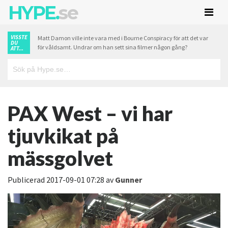
HYPE.
se
VISSTE
Matt Damon ville inte vara med i Bourne Conspiracy för att det var
DU
för våldsamt. Undrar om han sett sina filmer någon gång?
ATT...
PAX West – vi har
tjuvkikat på
mässgolvet
Publicerad
2017-09-01 07:28
av
Gunner