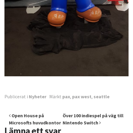
Publicerat i
Nyheter
Märkt
pax
,
pax west
,
seattle
Inläggsnavigering
Open House på
Över 100 indiespel på väg till
Microsofts huvudkontor
Nintendo Switch
Lämna ett svar