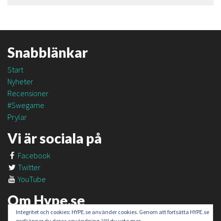
Snabblänkar
Start
Nyheter
Recensioner
#Swegame
Prylar
Vi är sociala på
Facebook
Twitter
YouTube
Om Hype.se
Integritet och cookies: HYPE.se använder cookies. Genom att fortsätta HYPE.se
Om oss
godkänner du deras användning. Vill du veta mer,