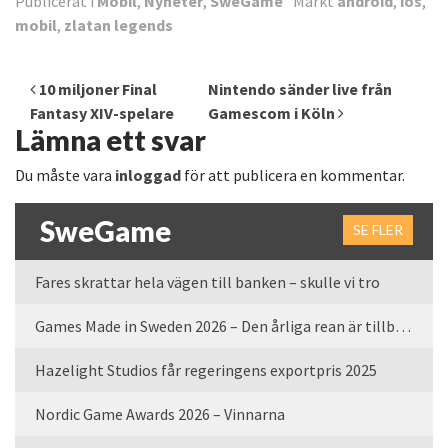
Publicerat i
Mobil
,
Nyheter
,
SweGame
Märkt
android
,
ios
,
mobil
,
zlatan legends
Inläggsnavigering
10 miljoner Final
Nintendo sänder live från
Fantasy XIV-spelare
Gamescom i Köln
Lämna ett svar
Du måste vara
inloggad
för att publicera en kommentar.
SweGame
SE FLER
Fares skrattar hela vägen till banken – skulle vi tro
Games Made in Sweden 2026 – Den årliga rean är tillbaka
Hazelight Studios får regeringens exportpris 2025
Nordic Game Awards 2026 – Vinnarna