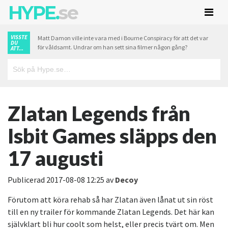
HYPE.
se
VISSTE
Matt Damon ville inte vara med i Bourne Conspiracy för att det var
DU
för våldsamt. Undrar om han sett sina filmer någon gång?
ATT...
Zlatan Legends från
Isbit Games släpps den
17 augusti
Publicerad
2017-08-08 12:25
av
Decoy
Förutom att köra rehab så har Zlatan även lånat ut sin röst
till en ny trailer för kommande Zlatan Legends. Det här kan
självklart bli hur coolt som helst, eller precis tvärt om. Men