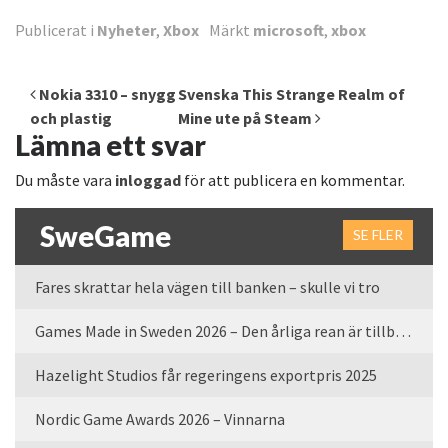
Publicerat i
Nyheter
,
Xbox
Märkt
microsoft
,
xbox
Inläggsnavigering
Nokia 3310 – snygg
Svenska This Strange Realm of
och plastig
Mine ute på Steam
Lämna ett svar
Du måste vara
inloggad
för att publicera en kommentar.
SweGame
SE FLER
Fares skrattar hela vägen till banken – skulle vi tro
Games Made in Sweden 2026 – Den årliga rean är tillbaka
Hazelight Studios får regeringens exportpris 2025
Nordic Game Awards 2026 – Vinnarna