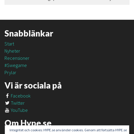
Snabblänkar
Start
Nyheter
Recensioner
#Swegame
Prylar
Vi är sociala på
Facebook
Twitter
YouTube
Om Hype.se
Integritet och cookies: HYPE.se använder cookies. Genom att fortsätta HYPE.se
Om oss