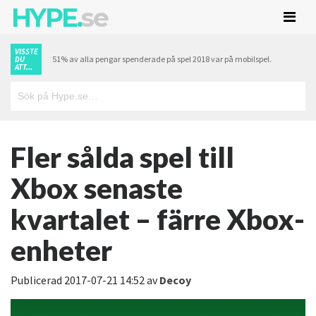
HYPE.
se
VISSTE
51% av alla pengar spenderade på spel 2018 var på mobilspel.
DU
ATT...
Fler sålda spel till
Xbox senaste
kvartalet – färre Xbox-
enheter
Publicerad
2017-07-21 14:52
av
Decoy