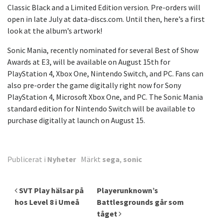
Classic Black and a Limited Edition version. Pre-orders will
open in late July at data-discs.com. Until then, here’s a first
look at the album’s artwork!
Sonic Mania, recently nominated for several Best of Show
Awards at E3, will be available on August 15th for
PlayStation 4, Xbox One, Nintendo Switch, and PC. Fans can
also pre-order the game digitally right now for Sony
PlayStation 4, Microsoft Xbox One, and PC. The Sonic Mania
standard edition for Nintendo Switch will be available to
purchase digitally at launch on August 15.
Publicerat i
Nyheter
Märkt
sega
,
sonic
Inläggsnavigering
SVT Play hälsar på
Playerunknown’s
hos Level 8 i Umeå
Battlesgrounds går som
tåget