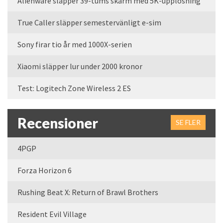
Alienware släpper 39-tums skärm med 5K-upplösning
True Caller släpper semestervänligt e-sim
Sony firar tio år med 1000X-serien
Xiaomi släpper lur under 2000 kronor
Test: Logitech Zone Wireless 2 ES
Recensioner
SE FLER
4PGP
Forza Horizon 6
Rushing Beat X: Return of Brawl Brothers
Resident Evil Village