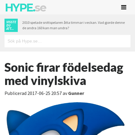
HYPE.
se
VISSTE
2010 spelade snittspelaren åtta timmar i veckan. Vad gjorde denne
DU
de andra 160 kan man undra?
ATT...
Sonic firar födelsedag
med vinylskiva
Publicerad
2017-06-25 20:57
av
Gunner