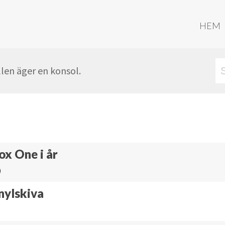
HEM
len äger en konsol.
ox One i år
0
nylskiva