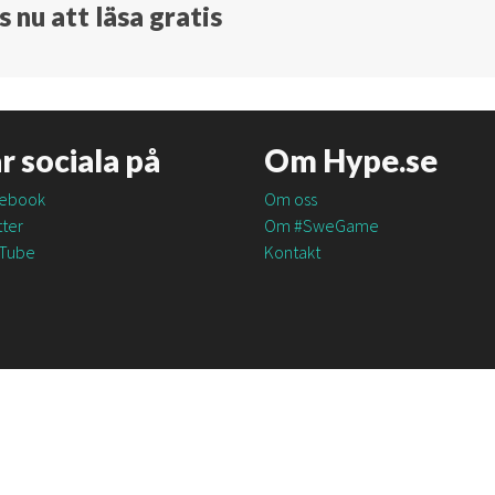
 nu att läsa gratis
är sociala på
Om Hype.se
ebook
Om oss
ter
Om #SweGame
Tube
Kontakt