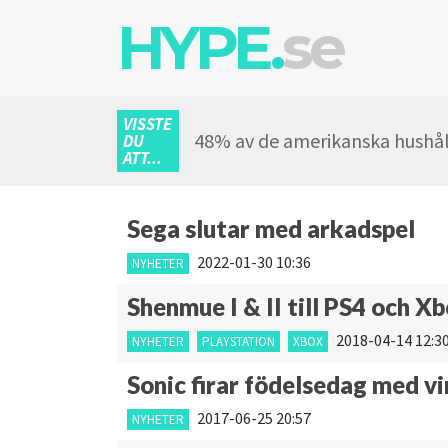
HYPE.
se
VISSTE
48% av de amerikanska hushål
DU
ATT...
Sega slutar med arkadspel
2022-01-30 10:36
NYHETER
Shenmue I & II till PS4 och Xb
2018-04-14 12:3
NYHETER
PLAYSTATION
XBOX
Sonic firar födelsedag med vi
2017-06-25 20:57
NYHETER