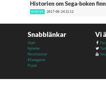
Historien om Sega-boken finns
2017-06-24 21:12
NYHETER
Snabblänkar
Vi 
Start
Fac
Nyheter
Twit
Recensioner
You
#Swegame
Prylar