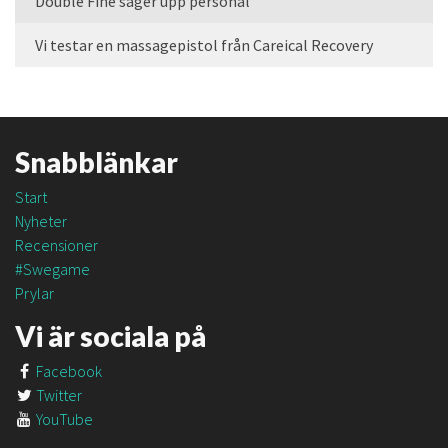
Double Fine säger upp personal
Vi testar en massagepistol från Careical Recovery
Snabblänkar
Start
Nyheter
Recensioner
#Swegame
Prylar
Vi är sociala på
Facebook
Twitter
YouTube