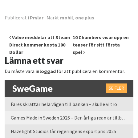
Publicerat i
Prylar
Märkt
mobil
,
one plus
Inläggsnavigering
Valve meddelar att Steam
10 Chambers visar upp en
Direct kommer kosta 100
teaser för sitt första
Dollar
spel
Lämna ett svar
Du måste vara
inloggad
för att publicera en kommentar.
SweGame
SE FLER
Fares skrattar hela vägen till banken – skulle vi tro
Games Made in Sweden 2026 – Den årliga rean är tillbaka
Hazelight Studios får regeringens exportpris 2025