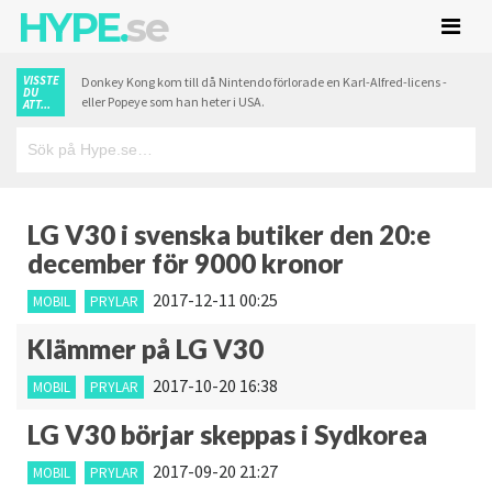
HYPE.
se
VISSTE
Donkey Kong kom till då Nintendo förlorade en Karl-Alfred-licens -
DU
eller Popeye som han heter i USA.
ATT...
LG V30 i svenska butiker den 20:e
december för 9000 kronor
2017-12-11 00:25
MOBIL
PRYLAR
Klämmer på LG V30
2017-10-20 16:38
MOBIL
PRYLAR
LG V30 börjar skeppas i Sydkorea
2017-09-20 21:27
MOBIL
PRYLAR