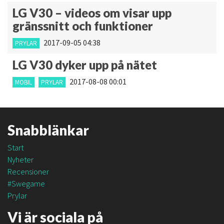
LG V30 – videos om visar upp
gränssnitt och funktioner
2017-09-05 04:38
PRYLAR
LG V30 dyker upp på nätet
2017-08-08 00:01
MOBIL
PRYLAR
Snabblänkar
Start
Nyheter
Recensioner
#Swegame
Prylar
Vi är sociala på