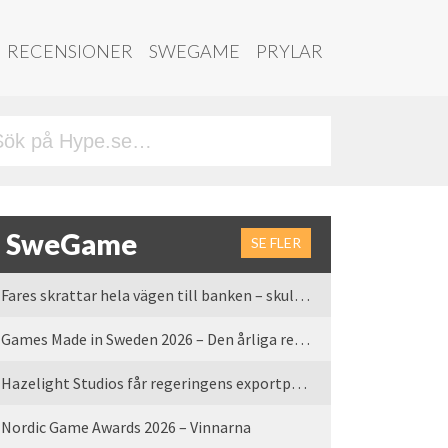
RECENSIONER
SWEGAME
PRYLAR
SweGame
SE FLER
Fares skrattar hela vägen till banken – skulle vi tro
Games Made in Sweden 2026 – Den årliga rean är tillbaka
Hazelight Studios får regeringens exportpris 2025
Nordic Game Awards 2026 – Vinnarna