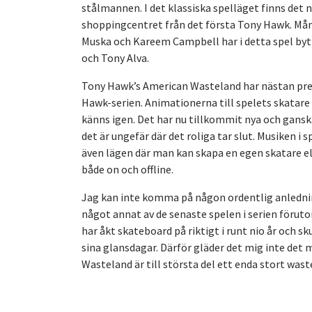
stålmannen. I det klassiska spelläget finns det 
shoppingcentret från det första Tony Hawk. Mång
Muska och Kareem Campbell har i detta spel byt
och Tony Alva.
Tony Hawk’s American Wasteland har nästan prec
Hawk-serien. Animationerna till spelets skatare
känns igen. Det har nu tillkommit nya och gansk
det är ungefär där det roliga tar slut. Musiken i
även lägen där man kan skapa en egen skatare ell
både on och offline.
Jag kan inte komma på någon ordentlig anlednin
något annat av de senaste spelen i serien föruto
har åkt skateboard på riktigt i runt nio år och sk
sina glansdagar. Därför gläder det mig inte det
Wasteland är till största del ett enda stort was