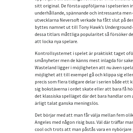
sitt original. De första uppföljarna i spelseri
underhållande, spännande och intressanta men eft
utvecklarna Neversoft verkade ha fått slut på dera
byttes namnet ut till Tony Hawk’s Underground o
dessa titlars måttliga popularitet så försöker 
att locka nya spelare.
Kontrollsystemet i spelet är praktiskt taget of
smånyheter men de känns mest inlagda för saken
Wasteland ligger i möjligheten att nu även spel
möjlighet att till exempel gå och klippa sig ell
precis som flera tidigare delar i serien både ett
sig bokstäverna i ordet skate eller att bara få 
det klassiska spelläget där det bara handlar om a
ärligt talat ganska meningslös.
Det börjar med att man får välja mellan fem olik
Angeles med någon risig buss. Väl där träffar ma
cool och trots att man påstås vara en nybörjar