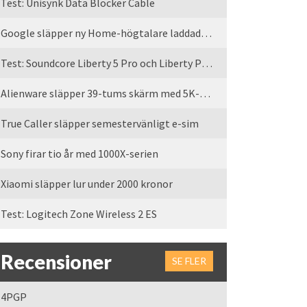
Test: Unisynk Data Blocker Cable
Google släpper ny Home-högtalare laddad med Gemini
Test: Soundcore Liberty 5 Pro och Liberty Pro Max
Alienware släpper 39-tums skärm med 5K-upplösning
True Caller släpper semestervänligt e-sim
Sony firar tio år med 1000X-serien
Xiaomi släpper lur under 2000 kronor
Test: Logitech Zone Wireless 2 ES
Recensioner
SE FLER
4PGP