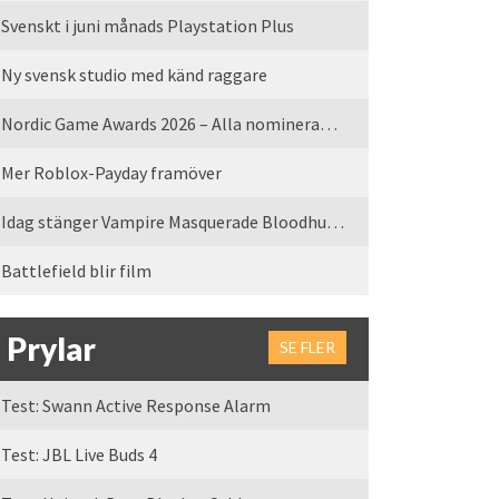
Svenskt i juni månads Playstation Plus
Ny svensk studio med känd raggare
Nordic Game Awards 2026 – Alla nominerade spel
Mer Roblox-Payday framöver
Idag stänger Vampire Masquerade Bloodhunt servrarna
Battlefield blir film
Prylar
SE FLER
Test: Swann Active Response Alarm
Test: JBL Live Buds 4