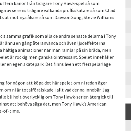
nu flera banor från tidigare Tony Hawk-spel så som
a av seriens tidigare välkända proffsskatare så som Chad
ts ut mot nya åkare så som Daewon Song, Stevie Williams
is samma grafik som alla de andra senaste delarna i Tony
 är ännu en gång återanvända och även ljudeffekterna
a häftiga animationer när man ramlar på sin bräda, men
 spelet är rockig men ganska ointressant. Spelet innehåller
er en egen skatepark. Det finns även ett flerspelarläge
g för någon att köpa det här spelet om ni redan äger
m om ni är totalförälskade i allt vad denna innebär. Jag
ulle bli helt överlycklig om Tony Hawk-serien återgick till
 minst att behöva säga det, men Tony Hawk’s American
te-of-time.