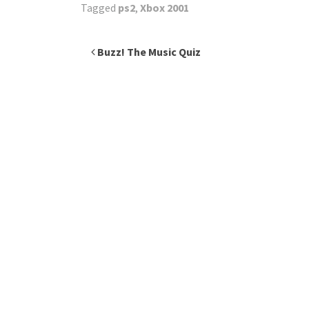
Tagged
ps2
,
Xbox 2001
Inläggsnavigering
Buzz! The Music Quiz