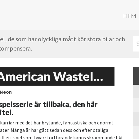
HEM
l, de som har olyckliga mått kör stora bilar och
t kompensera.
Tony Hawk’s American Wasteland
Neon
elsserie är tillbaka, den här
tel.
karriär med det banbrytande, fantastiska och enormt
ter. Många år har gått sedan dess och efter otaliga
 till ett spel som tyvärr fortfarande känns skrämmande likt