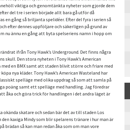
en innehöll viktiga och genomtänkta nyheter som gjorde dem
er del tre i serien började allt bara gå utför då
s en gång så briljanta spelidéer. Efter del fyra i serien så
ch efter dennes uppföljare och säkerligen på grund av
dem nu ännu en gång att byta spelseriens namn i hopp om
örändrat ifrån Tony Hawk’s Underground. Det finns några
s skull. Den stora nyheten i Tony Hawk’s American
a med en BMX samt att staden blivit större och friare med
er köpa nya kläder. Tony Hawk’s American Wasteland har
 klassiskt spelläge med olika uppdrag så som att samla på
höga poäng samt ett spelläge med handling. Jag föredrar
tt åka och göra trick för handlingen i det andra läget är
a okända skatare och sedan bär det av till staden Los
n den kaxiga Mindy som blir spelarens tränare i hur man är
e på brädan så kan man redan åka som om man vore