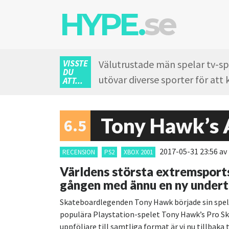
HYPE.
se
VISSTE
Välutrustade män spelar tv-spe
DU
utövar diverse sporter för at
ATT...
6.5
2017-05-31 23:56
av
RECENSION
PS2
XBOX 2001
Världens största extremsportsp
gången med ännu en ny underti
Skateboardlegenden Tony Hawk började sin spel
populära Playstation-spelet Tony Hawk’s Pro Ska
uppföljare till samtliga format är vi nu tillbaka