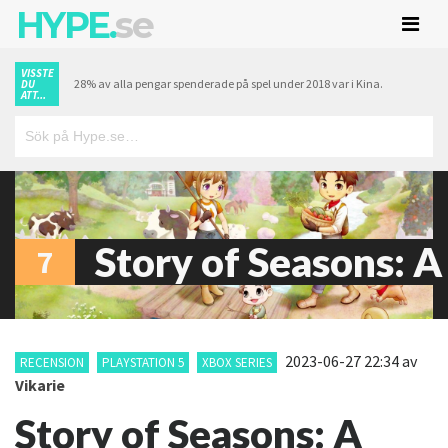
HYPE.
se
VISSTE
28% av alla pengar spenderade på spel under 2018 var i Kina.
DU
ATT...
Story of Seasons: 
7
2023-06-27 22:34
av
RECENSION
PLAYSTATION 5
XBOX SERIES
Vikarie
Story of Seasons: A