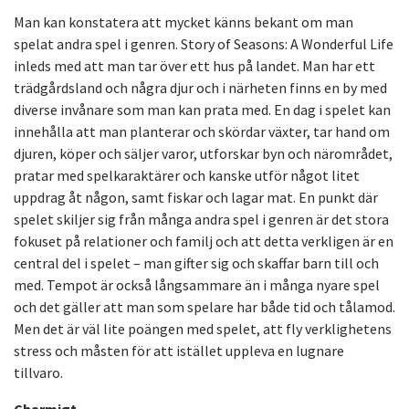
Man kan konstatera att mycket känns bekant om man
spelat andra spel i genren. Story of Seasons: A Wonderful Life
inleds med att man tar över ett hus på landet. Man har ett
trädgårdsland och några djur och i närheten finns en by med
diverse invånare som man kan prata med. En dag i spelet kan
innehålla att man planterar och skördar växter, tar hand om
djuren, köper och säljer varor, utforskar byn och närområdet,
pratar med spelkaraktärer och kanske utför något litet
uppdrag åt någon, samt fiskar och lagar mat. En punkt där
spelet skiljer sig från många andra spel i genren är det stora
fokuset på relationer och familj och att detta verkligen är en
central del i spelet – man gifter sig och skaffar barn till och
med. Tempot är också långsammare än i många nyare spel
och det gäller att man som spelare har både tid och tålamod.
Men det är väl lite poängen med spelet, att fly verklighetens
stress och måsten för att istället uppleva en lugnare
tillvaro.