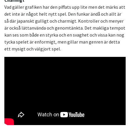
Charmigt
Vad gäller grafiken har den piffats upp lite men det märks att
det inte är något helt nytt spel. Den funkar ändå och allt är
så där japanskt gulligt och charmigt. Kontroller och menyer
är också lättanvända och genomtänkta. Det makliga tempot
kan ses som både en styrka och en svaghet och vissa kan nog
tycka spelet är enformigt, men gillar man genren är detta
ett mysigt och välgjort spel.