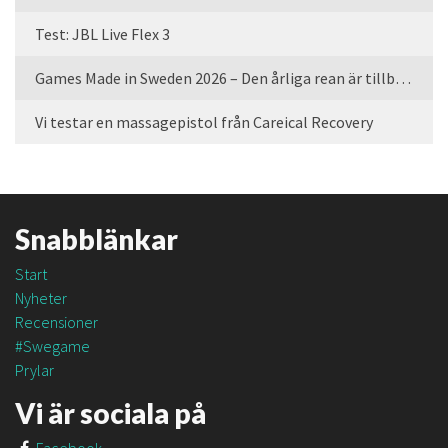
Test: JBL Live Flex 3
Games Made in Sweden 2026 – Den årliga rean är tillbaka
Vi testar en massagepistol från Careical Recovery
Snabblänkar
Start
Nyheter
Recensioner
#Swegame
Prylar
Vi är sociala på