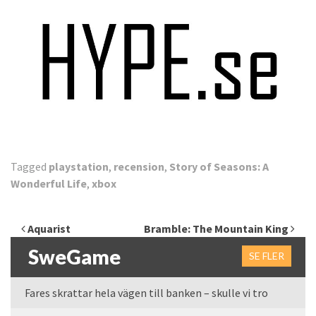
Tagged
playstation
,
recension
,
Story of Seasons: A
Wonderful Life
,
xbox
Inläggsnavigering
Aquarist
Bramble: The Mountain King
SweGame
SE FLER
Fares skrattar hela vägen till banken – skulle vi tro