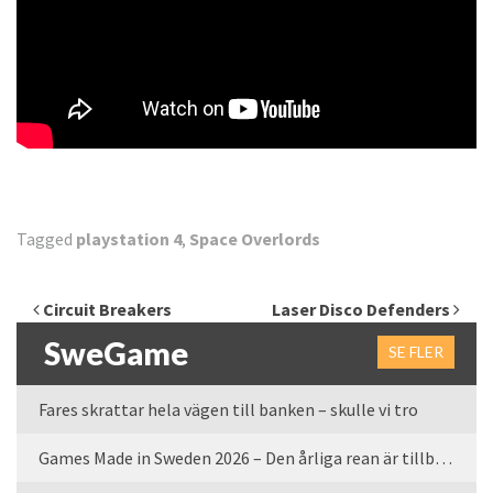
Tagged
playstation 4
,
Space Overlords
Inläggsnavigering
Circuit Breakers
Laser Disco Defenders
SweGame
SE FLER
Fares skrattar hela vägen till banken – skulle vi tro
Games Made in Sweden 2026 – Den årliga rean är tillbaka