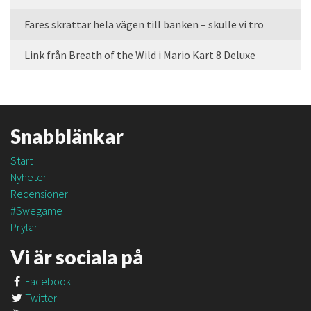
Fares skrattar hela vägen till banken – skulle vi tro
Link från Breath of the Wild i Mario Kart 8 Deluxe
Snabblänkar
Start
Nyheter
Recensioner
#Swegame
Prylar
Vi är sociala på
Facebook
Twitter