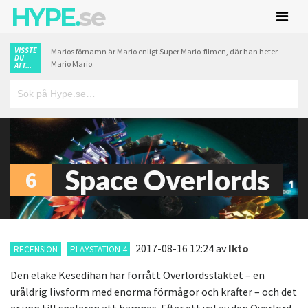
HYPE.
se
VISSTE
Marios förnamn är Mario enligt Super Mario-filmen, där han heter
DU
Mario Mario.
ATT...
Space Overlords
6
2017-08-16 12:24
av
Ikto
RECENSION
PLAYSTATION 4
Den elake Kesedihan har förrått Overlordssläktet – en
uråldrig livsform med enorma förmågor och krafter – och det