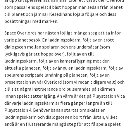
är upp till spelaren att hämnas. Efter ett val av den Overlord
som passar ens spelstil bäst hoppar man sedan från planet
till planet och jämnar Kesedihans lojala följare och dess
bosättningar med marken.
Space Overlords har nästan löjligt många steg att ta inför
varje planetbesök. En laddningsskärm, följt av en trött
dialogscen mellan spelaren och ens undersåtar (som
lyckligtvis går att hoppa över), följt av en till
laddningsskärm, följt av en kameraflygning mot den
aktuella planeten, följt av ännu en laddningsskärm, följt av
spelarens scriptade landning på planeten, följt av en
presentation av vår Overlord (som vi redan tidigare valt) och
till sist några instruerande ord pulserandes på skärmen
innan spelet sätter igång. Än värre är det på Playstation Vita
där varje laddningsskärm är flera gånger längre än till
Playstation 4. Behöver banan startas om skalas en
laddningsskärm och dialogscenen bort från listan, vilket
ändå är en frustrerande mängd steg för att få spela spelet.