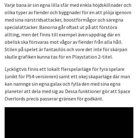
Varje bana är sin egna lilla sfär med enkla höjdskillnader och
olika typer av fiender och byggnader för en att plöja igenom
med sina närstridsattacker, boostförmågor och säregna
specialattacker. Banorna går oftast ut på att förstöra
allting, men det finns till exempel även uppdrag där en
obelisk ska försvaras mot vågor av fiender från alla håll.
Stilen på spelet är fantasilös och vore det inte för skärpan
skulle grafiken kunna tas för en Playstation 2-titel.
Lyckligtvis finns ett lokalt flerspelarläge för fyra spelare
(unikt för PS4-versionen) samt ett okej skaparläge där man
kan namnge sin egna galax och fylla den med sina egna
planeter att dela med sig av. Dessa funktioner gör att Space
Overlords precis passerar gränsen för godkänt.