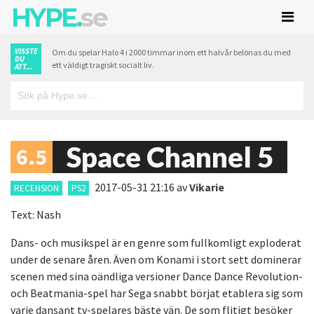
HYPE.
se
VISSTE
Om du spelar Halo 4 i 2000 timmar inom ett halvår belönas du med
DU
ett väldigt tragiskt socialt liv.
ATT...
Space Channel 5
6.5
2017-05-31 21:16
av
Vikarie
RECENSION
PS2
Text: Nash
Dans- och musikspel är en genre som fullkomligt exploderat
under de senare åren. Även om Konami i stort sett dominerar
scenen med sina oändliga versioner Dance Dance Revolution-
och Beatmania-spel har Sega snabbt börjat etablera sig som
varje dansant tv-spelares bäste vän. De som flitigt besöker