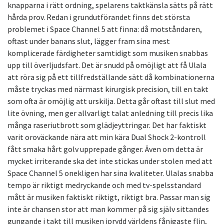
knapparna i rätt ordning, spelarens taktkänsla sätts på rätt
hårda prov. Redan i grundutförandet finns det största
problemet i Space Channel 5 att finna: då motståndaren,
oftast under banans slut, lägger fram sina mest
komplicerade färdigheter samtidigt som musiken snabbas
upp till överljudsfart. Det är snudd på omöjligt att få Ulala
att röra sig på ett tillfredställande sätt då kombinationerna
måste tryckas med närmast kirurgisk precision, till en takt
som ofta är omöjlig att urskilja. Detta går oftast till slut med
lite övning, men ger allvarligt talat anledning till precis lika
många raseriutbrott som glädjeyttringar. Det har faktiskt
varit oroväckande nära att min kära Dual Shock 2-kontroll
fått smaka hårt golv upprepade gånger. Även om detta är
mycket irriterande ska det inte stickas under stolen med att
Space Channel 5 onekligen har sina kvaliteter. Ulalas snabba
tempo är riktigt medryckande och med tv-spelsstandard
mått är musiken faktiskt riktigt, riktigt bra. Passar man sig
inte är chansen stor att man kommer på sig själv sittandes
gungande i takt till musiken iprydd världens fånigaste flin,