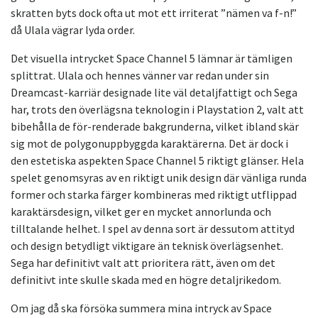
skratten byts dock ofta ut mot ett irriterat ”nämen va f-n!”
då Ulala vägrar lyda order.
Det visuella intrycket Space Channel 5 lämnar är tämligen
splittrat. Ulala och hennes vänner var redan under sin
Dreamcast-karriär designade lite väl detaljfattigt och Sega
har, trots den överlägsna teknologin i Playstation 2, valt att
bibehålla de för-renderade bakgrunderna, vilket ibland skär
sig mot de polygonuppbyggda karaktärerna. Det är dock i
den estetiska aspekten Space Channel 5 riktigt glänser. Hela
spelet genomsyras av en riktigt unik design där vänliga runda
former och starka färger kombineras med riktigt utflippad
karaktärsdesign, vilket ger en mycket annorlunda och
tilltalande helhet. I spel av denna sort är dessutom attityd
och design betydligt viktigare än teknisk överlägsenhet.
Sega har definitivt valt att prioritera rätt, även om det
definitivt inte skulle skada med en högre detaljrikedom.
Om jag då ska försöka summera mina intryck av Space