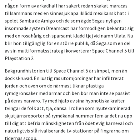
någon form av arkadhall har säkert redan skakat maracas
tillsammans med en sinnesjuk apa iklädd mexikansk hatt i
spelet Samba de Amigo och de som ägde Segas nyligen
insomnade system Dreamcast har förmodligen bekantat sig
med en rosahårig och sparsamt klädd tjej vid namn Ulala. Nu
blir hon tillgänglig för en större publik, då Sega som en del
av sin multiformatsstrategi konverterar Space Channel 5 till
Playstation 2.
Bakgrundhistorien till Space Channel 5 är simpel, men än
dock skruvad. En lustig ras utomjordingar har infiltrerat
jorden och även om de närmast liknar plastiga
rymdgrönsaker med armar och ben bör man inte se passivt
på deras närvaro. Ty med hjälp av sina hypnotiska krafter
tvingar de folk att, tja, dansa. I rollen som nyutexaminerad
skjutjärnsreporter på rymdkanal nummer fem är det nu upp
till dig att befria mänskligheten från ödet evig karneval och
naturligtvis slå rivaliserande tv-stationer på fingrarna om
tidernas scoop.