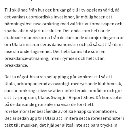
Till skillnad från hur det brukar gå till i tv-spelens värld, då
det vankas utomjordiska invasioner, är möjligheten att
hämningslöst rusa omkring med valfritt automatvapen och
sparka alien-stjärt utesluten. Det enda som befriar de
drabbade människorna från de dansande utomjordingarna är
om Ulala imiterar deras dansmönster och på så sätt får dem
inse sin underlägsenhet. Det hela känns lite som en
breakdance-utmaning, men i rymden och helt utan
breakdance.
Detta något bisarra spelupplägg går konkret till så att
Ulala, ackompanjerad av ovanligt medryckande klubbmusik,
dansar omkring i diverse alien-infekterade områden och gör
sitt tv-program; Ulalas Swingin’ Report Show. Då hon stöter
på de dansande grönsakerna visar de först ett
rörelsemönster bestående av olika knappkombinationer.
Det är sedan upp till Ulala att imitera detta rörelsemönster i
takt till musiken, det hjälper alltså inte att bara trycka in