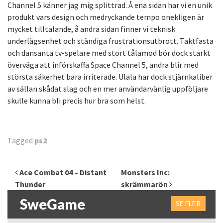
Channel 5 känner jag mig splittrad. Å ena sidan har vi en unik
produkt vars design och medryckande tempo onekligen är
mycket tilltalande, å andra sidan finner vi teknisk
underlägsenhet och ständiga frustrationsutbrott. Taktfasta
och dansanta tv-spelare med stort tålamod bör dock starkt
överväga att införskaffa Space Channel 5, andra blir med
största säkerhet bara irriterade. Ulala har dock stjärnkaliber
av sällan skådat slag och en mer användarvänlig uppföljare
skulle kunna bli precis hur bra som helst.
Tagged
ps2
Inläggsnavigering
Ace Combat 04 – Distant
Monsters Inc:
Thunder
skrämmarön
SweGame
SE FLER