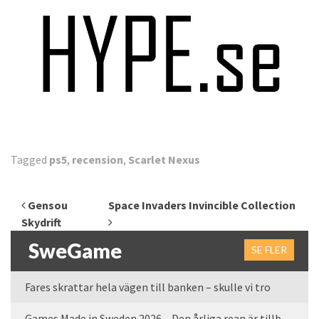
Tagged
ps5
,
recension
,
Scarlet Nexus
Inläggsnavigering
Gensou
Space Invaders Invincible Collection
Skydrift
SweGame
SE FLER
Fares skrattar hela vägen till banken – skulle vi tro
Games Made in Sweden 2026 – Den årliga rean är tillbaka