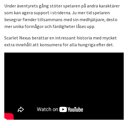
Under äventyrets gång stöter spelaren på andra karaktärer
som kan agera support i striderna. Ju mer tid spelaren
besegrar fiender tillsammans med sin medhjälpare, desto
mer unika förmågor och färdigheter låses upp.
Scarlet Nexus berättar en intressant historia med mycket
extra innehåll att konsumera för alla hungriga efter det.