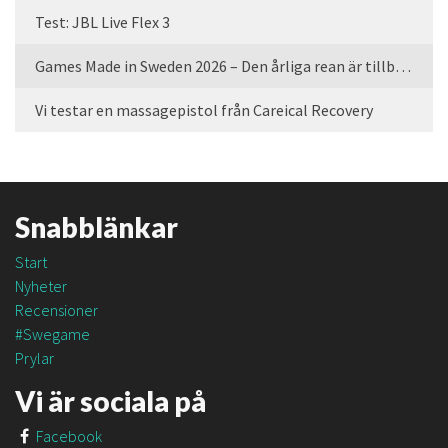
Test: JBL Live Flex 3
Games Made in Sweden 2026 – Den årliga rean är tillbaka
Vi testar en massagepistol från Careical Recovery
Snabblänkar
Start
Nyheter
Recensioner
#Swegame
Prylar
Vi är sociala på
Facebook