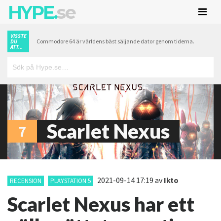
HYPE.
se
VISSTE
Commodore 64 är världens bäst säljande dator genom tiderna.
DU
ATT...
Scarlet Nexus
7
2021-09-14 17:19
av
Ikto
RECENSION
PLAYSTATION 5
Scarlet Nexus har ett