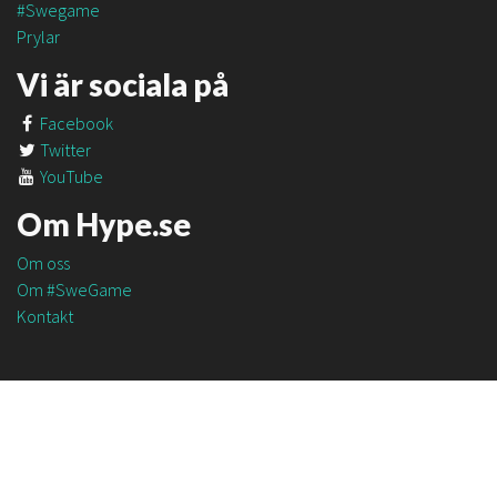
#Swegame
Prylar
Vi är sociala på
Facebook
Twitter
YouTube
Om Hype.se
Om oss
Om #SweGame
Kontakt