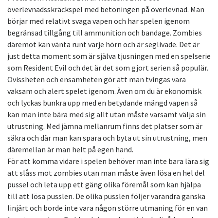
överlevnadsskräckspel med betoningen på överlevnad. Man
börjar med relativt svaga vapen och har spelen igenom
begränsad tillgång till ammunition och bandage. Zombies
däremot kan vänta runt varje hörn och är seglivade. Det är
just detta moment som är själva tjusningen med en spelserie
som Resident Evil och det är det som gjort serien så populär.
Ovissheten och ensamheten gör att man tvingas vara
vaksam och alert spelet igenom. Även om du är ekonomisk
och lyckas bunkra upp med en betydande mängd vapen så
kan man inte bära med sig allt utan måste varsamt välja sin
utrustning. Med jämna mellanrum finns det platser som är
säkra och där man kan spara och byta ut sin utrustning, men
däremellan är man helt på egen hand.
För att komma vidare i spelen behöver man inte bara lära sig
att slåss mot zombies utan man måste även lösa en hel del
pussel och leta upp ett gäng olika föremål som kan hjälpa
till att lösa pusslen. De olika pusslen följer varandra ganska
linjärt och borde inte vara någon större utmaning för en van