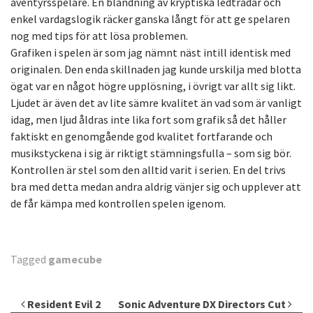
äventyrsspelare. En blandning av kryptiska ledtrådar och
enkel vardagslogik räcker ganska långt för att ge spelaren
nog med tips för att lösa problemen.
Grafiken i spelen är som jag nämnt näst intill identisk med
originalen. Den enda skillnaden jag kunde urskilja med blotta
ögat var en något högre upplösning, i övrigt var allt sig likt.
Ljudet är även det av lite sämre kvalitet än vad som är vanligt
idag, men ljud åldras inte lika fort som grafik så det håller
faktiskt en genomgående god kvalitet fortfarande och
musikstyckena i sig är riktigt stämningsfulla – som sig bör.
Kontrollen är stel som den alltid varit i serien. En del trivs
bra med detta medan andra aldrig vänjer sig och upplever att
de får kämpa med kontrollen spelen igenom.
Tagged
gamecube
Inläggsnavigering
Resident Evil 2
Sonic Adventure DX Directors Cut