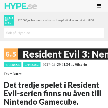
HYPE.
se
VISSTE
220 000 jobbar inom spelbranschen på ett eller annat sätt i USA.
DU
ATT...
Resident Evil 3: Ne
6.5
2017-05-29 21:34
av
Vikarie
RECENSION
GAMECUBE
Text: Burre.
Det tredje spelet i Resident
Evil-serien finns nu även till
Nintendo Gamecube.