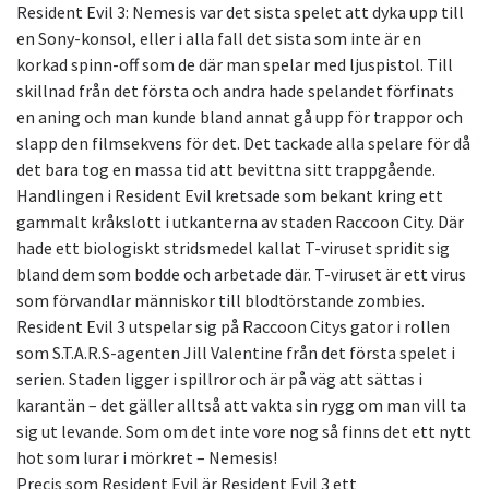
Resident Evil 3: Nemesis var det sista spelet att dyka upp till
en Sony-konsol, eller i alla fall det sista som inte är en
korkad spinn-off som de där man spelar med ljuspistol. Till
skillnad från det första och andra hade spelandet förfinats
en aning och man kunde bland annat gå upp för trappor och
slapp den filmsekvens för det. Det tackade alla spelare för då
det bara tog en massa tid att bevittna sitt trappgående.
Handlingen i Resident Evil kretsade som bekant kring ett
gammalt kråkslott i utkanterna av staden Raccoon City. Där
hade ett biologiskt stridsmedel kallat T-viruset spridit sig
bland dem som bodde och arbetade där. T-viruset är ett virus
som förvandlar människor till blodtörstande zombies.
Resident Evil 3 utspelar sig på Raccoon Citys gator i rollen
som S.T.A.R.S-agenten Jill Valentine från det första spelet i
serien. Staden ligger i spillror och är på väg att sättas i
karantän – det gäller alltså att vakta sin rygg om man vill ta
sig ut levande. Som om det inte vore nog så finns det ett nytt
hot som lurar i mörkret – Nemesis!
Precis som Resident Evil är Resident Evil 3 ett